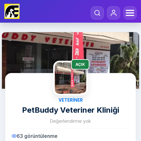
AÇIK
VETERINER
PetBuddy Veteriner Kliniği
Değerlendirme yok
63 görüntülenme