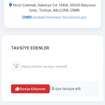
Fevzi Çakmak, Sakarya Cd. 148\A, 35330 Balçova/
İzmir, Türkiye, BALÇOVA, İZMİR
İZMİR
içindeki Veteriner firmalarını gör
TAVSIYE EDENLER
Henüz kimse tavsiye etmedi.
|
0
üye tavsiye etti.
Tavsiye Ediyorum