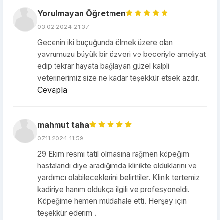
Yorulmayan Öğretmen
03.02.2024 21:37
Gecenin iki buçuğunda ölmek üzere olan
yavrumuzu büyük bir özveri ve beceriyle ameliyat
edip tekrar hayata bağlayan güzel kalpli
veterinerimiz size ne kadar teşekkür etsek azdır.
Cevapla
mahmut taha
07.11.2024 11:59
29 Ekim resmi tatil olmasına rağmen köpeğim
hastalandı diye aradığımda klinikte olduklarını ve
yardımcı olabileceklerini belirttiler. Klinik tertemiz
kadiriye hanım oldukça ilgili ve profesyoneldi.
Köpeğime hemen müdahale etti. Herşey için
teşekkür ederim .