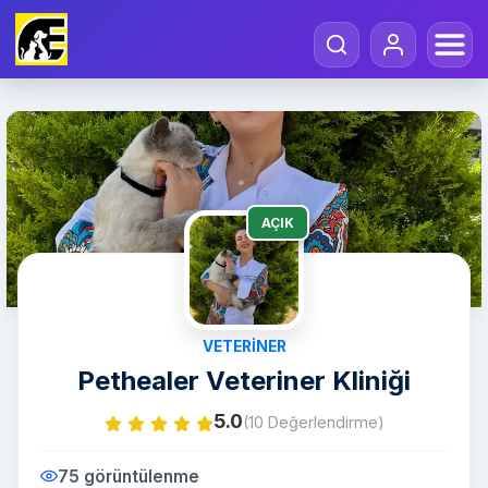
AÇIK
VETERINER
Pethealer Veteriner Kliniği
5.0
(10 Değerlendirme)
75 görüntülenme