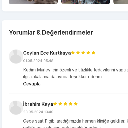
Yorumlar & Değerlendirmeler
Ceylan Ece Kurtkaya
01.05.2024 05:48
Kedim Marley için özenli ve titizlikle tedavilerini yap
ilgi alakalarina da ayrıca teşekkür ederim.
Cevapla
İbrahim Kaya
28.05.2024 13:40
Gece saat 11 gibi aradığımızda hemen kliniğe geldiler. 
patlife aras ailesine çok teşekkür ederiz.