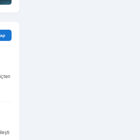
rum Yap
 içten
leşti