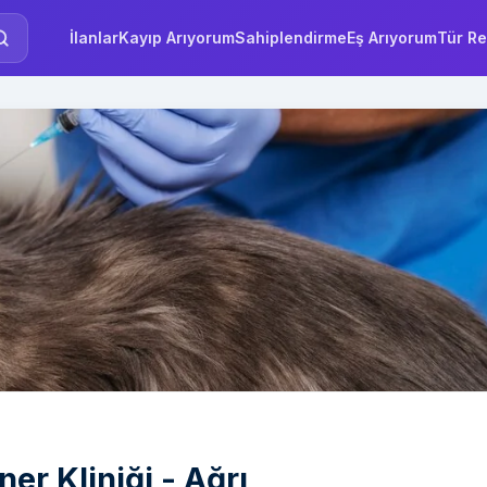
İlanlar
Kayıp Arıyorum
Sahiplendirme
Eş Arıyorum
Tür Re
ner Kliniği - Ağrı