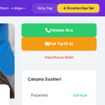
hberi
Giriş Yap
Ücretsiz İlan Ver
Diğer
Hemen Ara
Yol Tarifi Al
Hata/Sorun Bildir
Çalışma Saatleri
Pazartesi
7/24 Açık