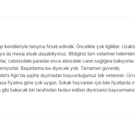
kendileriyle tanışma fırsatı edindik. Öncelikle çok ilgilililer. Uzakt
a da mesaj atsak ulaşabiliyoruz. Bildiğiniz tüm veteriner hekimleri
r, cebinizdeki paradan önce elinizdeki canın sağlığına bakıyorlar.
mıyorlar. Başarılarına ise diyecek yok. Tamamen güvenilir,
k defa Ağrı'da şüphe duymadan başvurduğumuz tek veteriner. Ücr
asa fiyatına göre çok uygun. Sokak hayvanları için bile fiyatlarda 
gibi bakacak biri tarafından tedavi edilsin diyorsanız başvurmanız