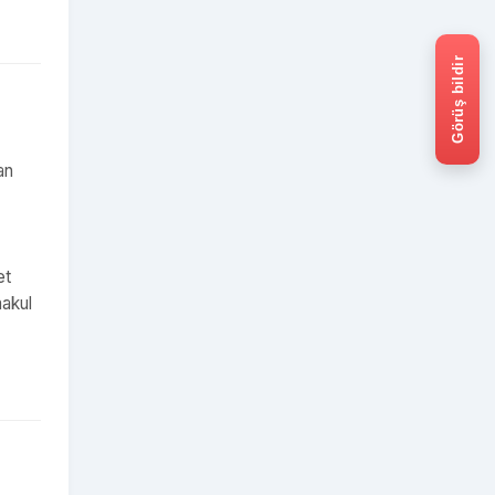
Görüş bildir
an
et
makul