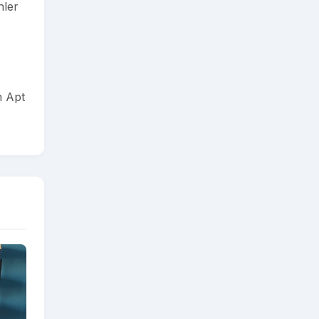
nler
h Apt