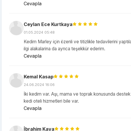
Cevapla
Ceylan Ece Kurtkaya
01.05.2024 05:48
Kedim Marley için özenli ve titizlikle tedavilerini yap
ilgi alakalarina da ayrıca teşekkür ederim.
Cevapla
Kemal Kasap
24.06.2024 16:06
İki kedim var. Aşı, mama ve toprak konusunda destek al
kedi oteli hizmetleri bile var.
Cevapla
İbrahim Kaya