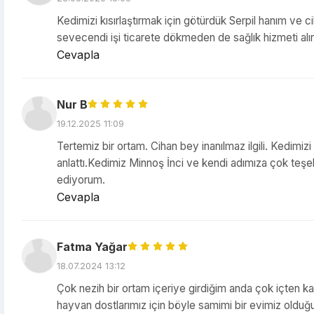
Kedimizi kısırlaştırmak için götürdük Serpil hanım ve 
sevecendi işi ticarete dökmeden de sağlık hizmeti alı
Cevapla
Nur B
19.12.2025 11:09
Tertemiz bir ortam. Cihan bey inanılmaz ilgili. Kedimiz
anlattı.Kedimiz Minnoş İnci ve kendi adımıza çok teş
ediyorum.
Cevapla
Fatma Yağar
18.07.2024 13:12
Çok nezih bir ortam içeriye girdiğim anda çok içten k
hayvan dostlarımız için böyle samimi bir evimiz olduğu 