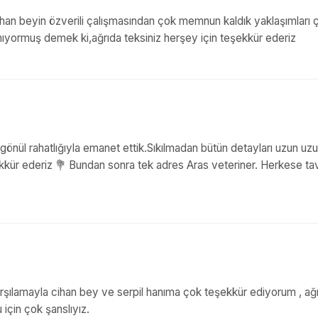
cihan beyin özverili çalışmasından çok memnun kaldık yaklaşımları 
nıyormuş demek ki,ağrıda teksiniz herşey için teşekkür ederiz
i gönül rahatlığıyla emanet ettik.Sıkılmadan bütün detayları uzun uz
ekkür ederiz 💐 Bundan sonra tek adres Aras veteriner. Herkese ta
arşılamayla cihan bey ve serpil hanıma çok teşekkür ediyorum , ağ
için çok şanslıyız.