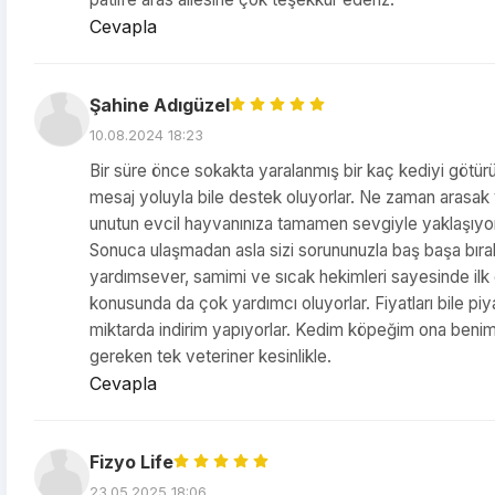
Cevapla
Şahine Adıgüzel
10.08.2024 18:23
Bir süre önce sokakta yaralanmış bir kaç kediyi götürüp 
mesaj yoluyla bile destek oluyorlar. Ne zaman arasak y
unutun evcil hayvanınıza tamamen sevgiyle yaklaşıyorla
Sonuca ulaşmadan asla sizi sorununuzla baş başa bırak
yardımsever, samimi ve sıcak hekimleri sayesinde il
konusunda da çok yardımcı oluyorlar. Fiyatları bile piy
miktarda indirim yapıyorlar. Kedim köpeğim ona benim 
gereken tek veteriner kesinlikle.
Cevapla
Fizyo Life
23.05.2025 18:06