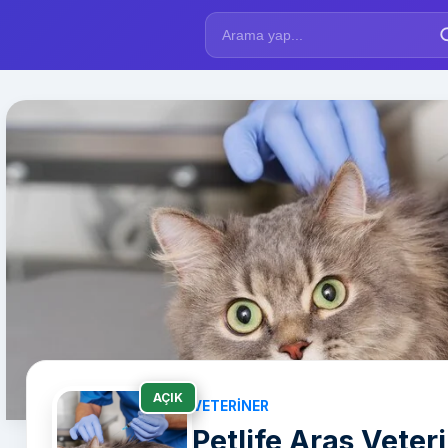
AÇIK
VETERINER
Petlife Aras Veteri