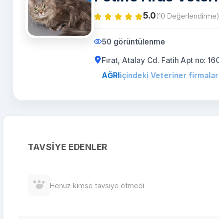
5.0
(10 Değerlendirme
50 görüntülenme
Fırat, Atalay Cd. Fatih Apt no: 
AĞRI
içindeki Veteriner firmalar
TAVSIYE EDENLER
Henüz kimse tavsiye etmedi.