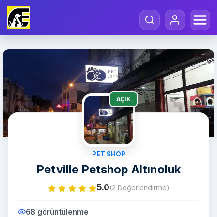
AÇIK
PET SHOP
Petville Petshop Altınoluk
5.0
(2 Değerlendirme)
68 görüntülenme