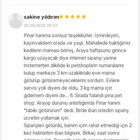
sakine yıldırım
20.09.2022 00:27
Pinar hanıma sonsuz teşekkürler. İzmirdeyim,
kayınvalidem orada ve yaşlı. Mahallede baktığımiz
kedilerin maması bitmiş. Araya haftasonu girince
kargo uzayacak diye internet siparişi yerine
insternetten dikilide ki petshoplarin numaralarını
bulup merkeze 3 km uzaklıktaki eve mama
götürüp götüremeyeceklerini sordum. Evlere
servis yok diyeni de oldu, 3 kg mama için
gidemem diyeni de... 6. Sırada falandı pina pet
shop. Arayıp durumu anlattigimda Pınar hanım
"tabiki götürürüm" dedi. Birde iban istedim sipariş
ücretini yollamak için.
Siparişleri götürdü, benim içim rahat etmediği için 2
kez hatırlattım iban bilgisini. Birkaç saat sonra