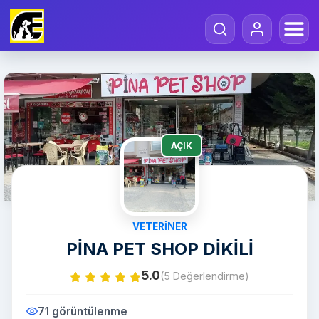
AÇIK
VETERINER
PİNA PET SHOP DİKİLİ
5.0
(5 Değerlendirme)
71 görüntülenme