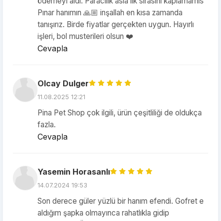
ödemeyi aldı. Paracilik asla ilk sırasını kaplamamis
Pınar hanımın 🙏🏼 inşallah en kısa zamanda
tanışırız. Birde fiyatlar gerçekten uygun. Hayırlı
işleri, bol musterileri olsun ❤️
Cevapla
Olcay Dulger
11.08.2025 12:21
Pina Pet Shop çok ilgili, ürün çeşitliliği de oldukça
fazla.
Cevapla
Yasemin Horasanlı
14.07.2024 19:53
Son derece güler yüzlü bir hanım efendi. Gofret e
aldığım şapka olmayınca rahatlıkla gidip