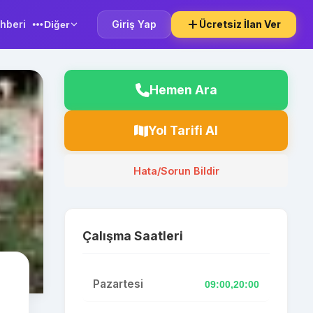
hberi
Giriş Yap
Ücretsiz İlan Ver
Diğer
Hemen Ara
Yol Tarifi Al
Hata/Sorun Bildir
Çalışma Saatleri
Pazartesi
09:00,20:00