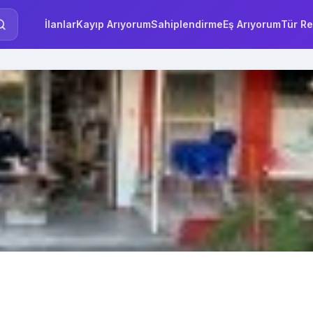
İlanlar
Kayıp Arıyorum
Sahiplendirme
Eş Arıyorum
Tür Re