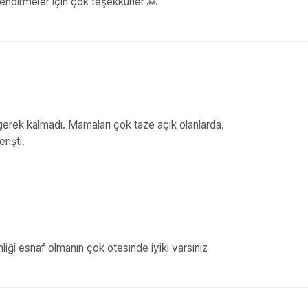
ilendirmeler için çok teşekkürler 🙏
gerek kalmadı. Mamaları çok taze açık olanlarda.
rişti.
enliği esnaf olmanın çok otesınde iyiki varsınız