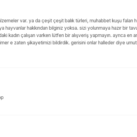
lzemeler var. ya da çeşit çeşit balık türleri, muhabbet kuşu falan 
veya hayvanlar hakkından bilginiz yoksa. sizi yolunmaya hazır bir tav
adaki kadın çalışan varken lütfen bir alışveriş yapmayın. ayrıca en 
r e zaten şikayetimizi bildirdik. gerisini onlar halleder diye umut
op