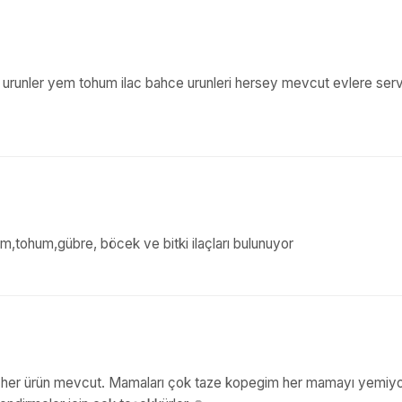
pet urunler yem tohum ilac bahce urunleri hersey mevcut evlere servi
yem,tohum,gübre, böcek ve bitki ilaçları bulunuyor
na her ürün mevcut. Mamaları çok taze kopegim her mamayı yemiyo