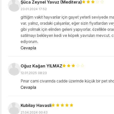
Şüca Zeynel Yavuz (Meditera)
23.01.2024 17:52
gittiğim vakit hayvanlar için gayet yeterli seviyede ma
var. yalnız, oradaki çalışanlar, eğer sizin fiyatlardan 
gibi yolmak için elinden geleni yapıyorlar. özellikle or
satılmayı bekleyen kedi ve köpek yavruları mevcut. cime
ediyorum.
Cevapla
Oğuz Kağan YILMAZ
12.01.2025 08:23
Pınar cami civarında cadde üzerinde küçük bir pet sh
Cevapla
Kubilay Havasli
21.04.2024 00:43