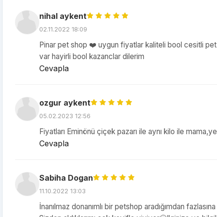
nihal aykent
02.11.2022 18:09
Pinar pet shop ❤️ uygun fiyatlar kaliteli bool cesitli 
var hayirli bool kazanclar dilerim
Cevapla
ozgur aykent
05.02.2023 12:56
Fiyatları Eminönü çiçek pazarı ile aynı kilo ile mama,
Cevapla
Sabiha Dogan
11.10.2022 13:03
İnanılmaz donanımlı bir petshop aradığımdan fazlası