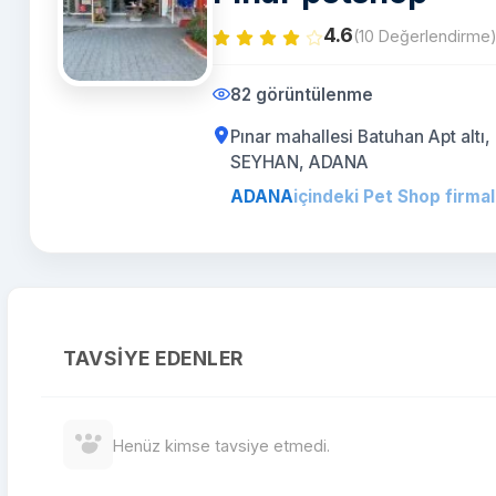
4.6
(10 Değerlendirme
82 görüntülenme
Pınar mahallesi Batuhan Apt altı
SEYHAN, ADANA
ADANA
içindeki Pet Shop firmal
TAVSIYE EDENLER
Henüz kimse tavsiye etmedi.