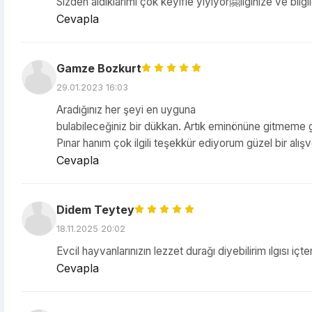
Sizden aldıklarımı çok keyifle yiyiyor🤗Ilginize ve bilg
Cevapla
Gamze Bozkurt
29.01.2023 16:03
Aradığınız her şeyi en uyguna
bulabileceğiniz bir dükkan. Artık eminönüne gitmeme 
Pınar hanım çok ilgili teşekkür ediyorum güzel bir alışve
Cevapla
Didem Teytey
18.11.2025 20:02
Evcil hayvanlarınızın lezzet durağı diyebilirim ılgısı içt
Cevapla