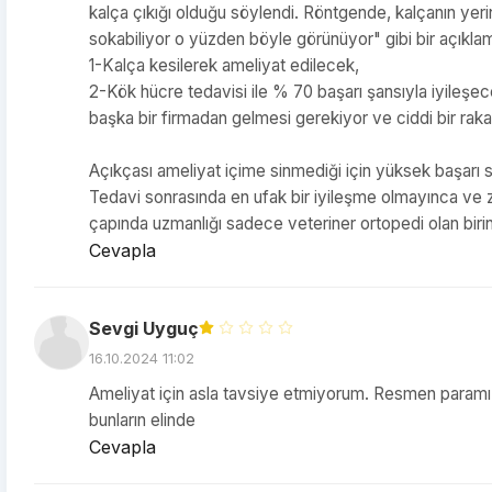
kalça çıkığı olduğu söylendi. Röntgende, kalçanın yeri
sokabiliyor o yüzden böyle görünüyor" gibi bir açıklam
1-Kalça kesilerek ameliyat edilecek,
2-Kök hücre tedavisi ile % 70 başarı şansıyla iyileşec
başka bir firmadan gelmesi gerekiyor ve ciddi bir rak
Açıkçası ameliyat içime sinmediği için yüksek başarı 
Tedavi sonrasında en ufak bir iyileşme olmayınca ve
çapında uzmanlığı sadece veteriner ortopedi olan biri
Cevapla
Sevgi Uyguç
16.10.2024 11:02
Ameliyat için asla tavsiye etmiyorum. Resmen paramızl
bunların elinde
Cevapla