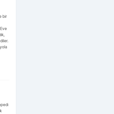
e bir
 Eve
ık,
iler.
 yola
opedi
ak