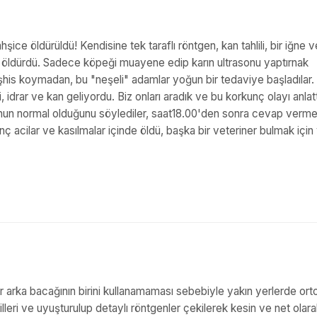
ce öldürüldü! Kendisine tek taraflı röntgen, kan tahlili, bir iğne v
onu öldürdü. Sadece köpeǧi muayene edip karın ultrasonu yaptırnak
is koymadan, bu "neşeli" adamlar yoğun bir tedaviye başladılar.
idrar ve kan geliyordu. Biz onları aradık ve bu korkunç olayı anlatt
bunun normal olduğunu söylediler, saat18.00'den sonra cevap vermed
acilar ve kasılmalar içinde öldü, başka bir veteriner bulmak için
r arka bacağının birini kullanamaması sebebiyle yakın yerlerde ort
lleri ve uyuşturulup detaylı röntgenler çekilerek kesin ve net olar