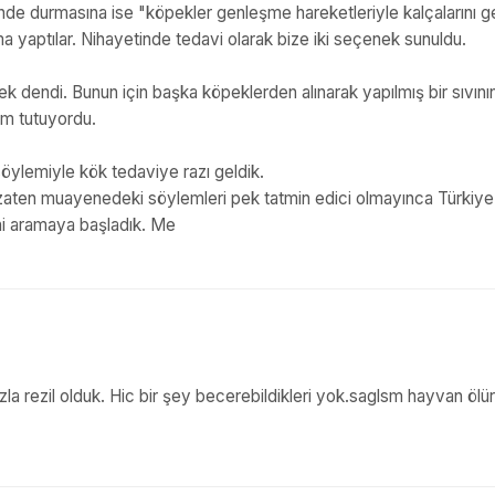
nde durmasına ise "köpekler genleşme hareketleriyle kalçalarını ge
a yaptılar. Nihayetinde tedavi olarak bize iki seçenek sunuldu.
ek dendi. Bunun için başka köpeklerden alınarak yapılmış bir sıvını
am tutuyordu.
söylemiyle kök tedaviye razı geldik.
 zaten muayenedeki söylemleri pek tatmin edici olmayınca Türkiye
ni aramaya başladık. Me
a rezil olduk. Hic bir şey becerebildikleri yok.saglsm hayvan ölür