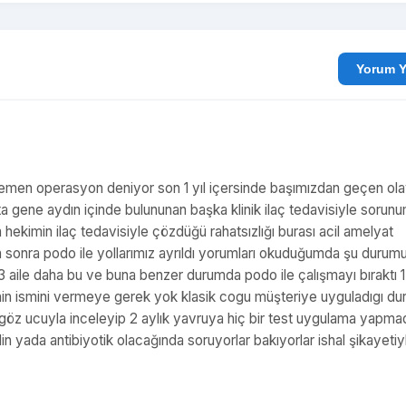
Yo
e hemen operasyon deniyor son 1 yıl içersinde başımızdan geçen ol
ta gene aydın içinde bulununan başka klinik ilaç tedavisiyle sorun
ekimin ilaç tedavisiyle çözdüğü rahatsızlığı burası acil amelyat
an sonra podo ile yollarımız ayrıldı yorumları okuduğumda şu durum
 aile daha bu ve buna benzer durumda podo ile çalışmayı bıraktı 1.
şinin ismini vermeye gerek yok klasik cogu müşteriye uyguladıgı d
 göz ucuyla inceleyip 2 aylık yavruya hiç bir test uygulama yapm
lin yada antibiyotik olacağında soruyorlar bakıyorlar ishal şikayetiy