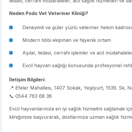
tedavi, cerrahi müdahaleler, acil sağlık hizmetleri ve d
Neden Podo Vet Veteriner Kliniği?
Deneyimli ve güler yüzlü veteriner hekim kadros
Modern tıbbi ekipman ve hijyenik ortam
Aşılar, tedavi, cerrahi işlemler ve acil müdahalele
Evcil hayvan sağlığı konusunda profesyonel rehb
İletişim Bilgileri:
📍 Efeler Mahallesi, 1407 Sokak, Yeşilyurt, 1539. Sk. N
📞 0544 763 68 38
Evcil hayvanlarınıza en iyi sağlık hizmetini sağlamak iç
kliniğimize başvurarak, dostlarınıza uzman sağlık hizmet