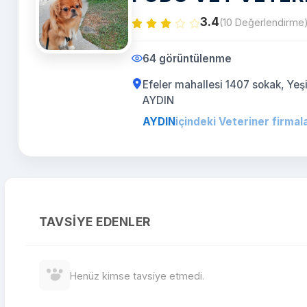
3.4
(10 Değerlendirme
64 görüntülenme
Efeler mahallesi 1407 sokak, Yeşi
AYDIN
AYDIN
içindeki Veteriner firmala
TAVSIYE EDENLER
Henüz kimse tavsiye etmedi.