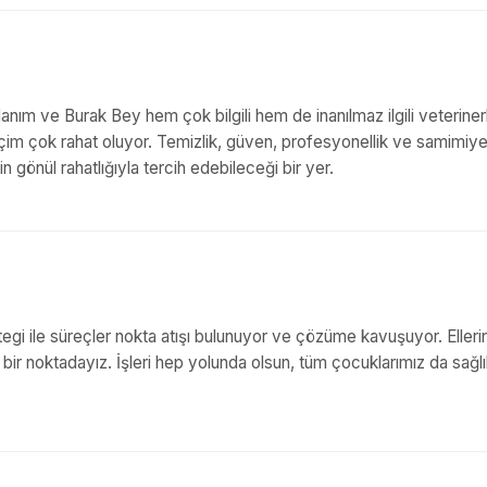
 Hanım ve Burak Bey hem çok bilgili hem de inanılmaz ilgili veterinerl
içim çok rahat oluyor. Temizlik, güven, profesyonellik ve samimiye
gönül rahatlığıyla tercih edebileceği bir yer.
 destegi ile süreçler nokta atışı bulunuyor ve çözüme kavuşuyor. Eller
z bir noktadayız. İşleri hep yolunda olsun, tüm çocuklarımız da sağlı