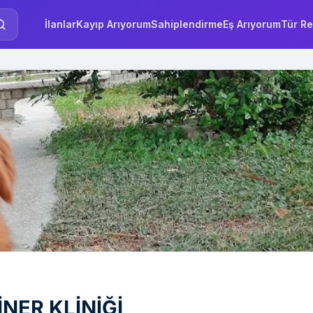
İlanlar
Kayıp Arıyorum
Sahiplendirme
Eş Arıyorum
Tür Re
NER KLİNİĞİ