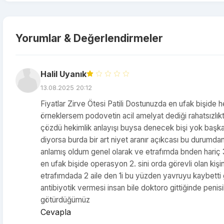
Yorumlar & Değerlendirmeler
Halil Uyanık
13.08.2025 20:12
Fiyatlar Zirve Ötesi Patili Dostunuzda en ufak bişid
örneklersem podovetin acil amelyat dediği rahatsızlık
çözdü hekimlik anlayışı buysa denecek bişi yok başka h
diyorsa burda bir art niyet aranır açıkcası bu durumd
anlamış oldum genel olarak ve etrafımda bnden hariç 3
en ufak bişide operasyon 2. sini orda görevli olan ki
etrafımdada 2 aile den 1i bu yüzden yavruyu kaybetti
antibiyotik vermesi insan bile doktoro gittiğinde penisi
götürdüğümüz
Cevapla