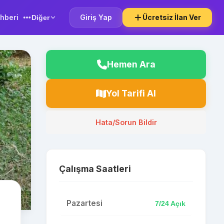
hberi
Giriş Yap
Ücretsiz İlan Ver
Diğer
Hemen Ara
Yol Tarifi Al
Hata/Sorun Bildir
Çalışma Saatleri
Pazartesi
7/24 Açık