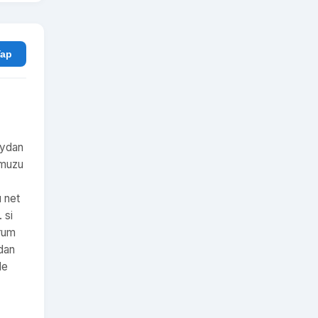
rum Yap
aydan
umuzu
u net
 si
urum
adan
le