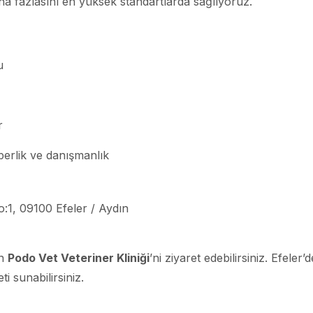
aha fazlasını en yüksek standartlarda sağlıyoruz.
u
r
erlik ve danışmanlık
o:1, 09100 Efeler / Aydın
in
Podo Vet Veteriner Kliniği
’ni ziyaret edebilirsiniz. Efeler’d
i sunabilirsiniz.