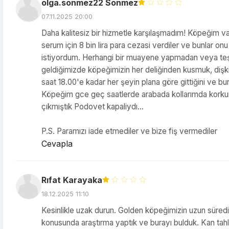
olga.sonmez22 Sonmez
07.11.2025 20:00
Daha kalitesiz bir hizmetle karşılaşmadım! Köpeğim vahşi
serum için 8 bin lira para cezasi verdiler ve bunlar 
istiyordum. Herhangi bir muayene yapmadan veya teşh
geldiğimizde köpeğimizin her deliğinden kusmuk, dişki, 
saat 18.00'e kadar her şeyin plana göre gittiğini ve 
Köpeğim gce geç saatlerde arabada kollarımda korkunç 
çıkmıştık Podovet kapaliydı...
P.S. Paramızı iade etmediler ve bize fiş vermediler
Cevapla
Rıfat Karayaka
18.12.2025 11:10
Kesinlikle uzak durun. Golden köpeğimizin uzun süredi
konusunda araştırma yaptık ve burayı bulduk. Kan tahli