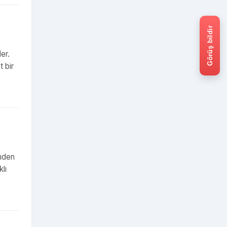
Görüş bildir
er.
t bir
inden
klı