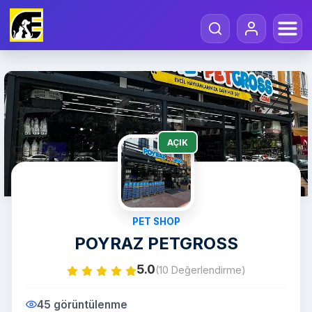
AÇIK
PET SHOP
POYRAZ PETGROSS
5.0
(10 Değerlendirme)
45 görüntülenme