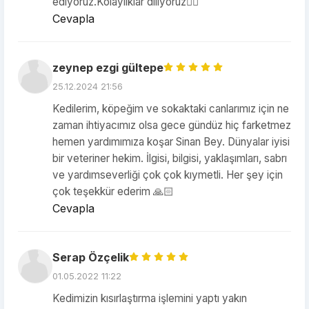
ediyoruz.Kolaylıklar diliyoruz🙋‍♀️
Cevapla
zeynep ezgi gültepe
25.12.2024 21:56
Kedilerim, köpeğim ve sokaktaki canlarımız için ne
zaman ihtiyacımız olsa gece gündüz hiç farketmez
hemen yardımımıza koşar Sinan Bey. Dünyalar iyisi
bir veteriner hekim. İlgisi, bilgisi, yaklaşımları, sabrı
ve yardımseverliği çok çok kıymetli. Her şey için
çok teşekkür ederim 🙏🏻
Cevapla
Serap Özçelik
01.05.2022 11:22
Kedimizin kısırlaştırma işlemini yaptı yakın