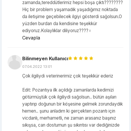
zamanda,tereddütlerimiz hepsi boşa çıktı????????
Hiç bir problem yaşamadık yaşadığımız noktada
da iletişime geçebilecek ilgiyi gösterdi sağolsun.O
yüzden burdan da kendisine teşekkür
ediyoruz.Kolaylıklar diliyoruz????‍♀️
Cevapla
Bilinmeyen Kullanıcı
07.04.2022 13:01
Çok ilgiliydi veterinerimiz çok teşekkür ederiz
Edit: Pozantıya ilk açıldığı zamanlarda kedimizi
götürmüştük çok ilgiliydi sağolsun.. bütün aşıları
yaptırıp doğunun bir köşesine gelmek zorundaydık
hemen.. şunu anladım ki gerçekten pozantı için
vicdanlı, merhametli, ne zaman arasanız başınız
sıkışsa, can dostumun şu sıkıntısı var dediğinizde