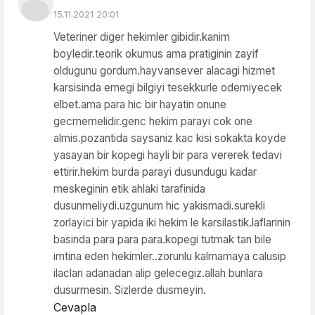
15.11.2021 20:01
Veteriner diger hekimler gibidir.kanim
boyledir.teorik okumus ama pratiginin zayif
oldugunu gordum.hayvansever alacagi hizmet
karsisinda emegi bilgiyi tesekkurle odemiyecek
elbet.ama para hic bir hayatin onune
gecmemelidir.genc hekim parayi cok one
almis.pozantida saysaniz kac kisi sokakta koyde
yasayan bir kopegi hayli bir para vererek tedavi
ettirir.hekim burda parayi dusundugu kadar
meskeginin etik ahlaki tarafinida
dusunmeliydi.uzgunum hic yakismadi.surekli
zorlayici bir yapida iki hekim le karsilastik.laflarinin
basinda para para para.kopegi tutmak tan bile
imtina eden hekimler..zorunlu kalmamaya calusip
ilaclari adanadan alip gelecegiz.allah bunlara
dusurmesin. Sizlerde dusmeyin.
Cevapla