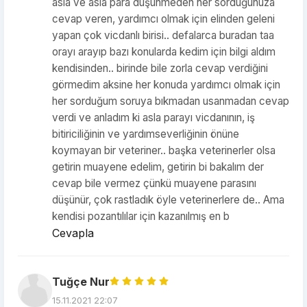
asla ve asla para düşünmeden her sorduğunuza
cevap veren, yardımcı olmak için elinden geleni
yapan çok vicdanlı birisi.. defalarca buradan taa
orayı arayıp bazı konularda kedim için bilgi aldım
kendisinden.. birinde bile zorla cevap verdiğini
görmedim aksine her konuda yardımcı olmak için
her sorduğum soruya bıkmadan usanmadan cevap
verdi ve anladım ki asla parayı vicdanının, iş
bitiriciliğinin ve yardımseverliğinin önüne
koymayan bir veteriner.. başka veterinerler olsa
getirin muayene edelim, getirin bi bakalım der
cevap bile vermez çünkü muayene parasını
düşünür, çok rastladık öyle veterinerlere de.. Ama
kendisi pozantılılar için kazanılmış en b
Cevapla
Tuğçe Nur
15.11.2021 22:07