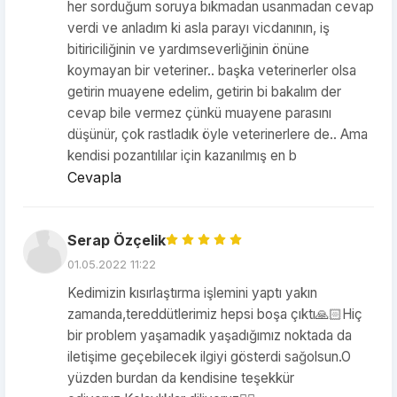
her sorduğum soruya bıkmadan usanmadan cevap
verdi ve anladım ki asla parayı vicdanının, iş
bitiriciliğinin ve yardımseverliğinin önüne
koymayan bir veteriner.. başka veterinerler olsa
getirin muayene edelim, getirin bi bakalım der
cevap bile vermez çünkü muayene parasını
düşünür, çok rastladık öyle veterinerlere de.. Ama
kendisi pozantılılar için kazanılmış en b
Cevapla
Serap Özçelik
01.05.2022 11:22
Kedimizin kısırlaştırma işlemini yaptı yakın
zamanda,tereddütlerimiz hepsi boşa çıktı🙏🏻Hiç
bir problem yaşamadık yaşadığımız noktada da
iletişime geçebilecek ilgiyi gösterdi sağolsun.O
yüzden burdan da kendisine teşekkür