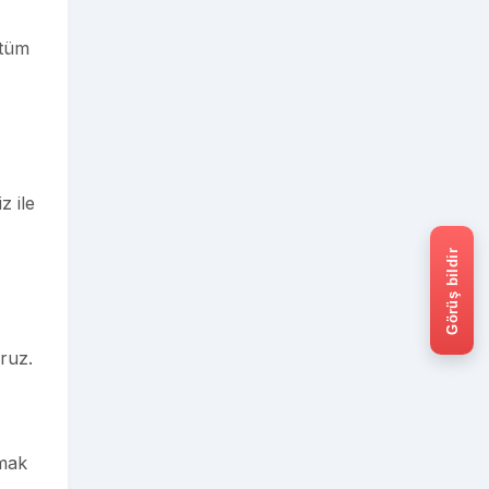
 tüm
z ile
Görüş bildir
oruz.
nmak