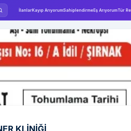
İlanlar
Kayıp Arıyorum
Sahiplendirme
Eş Arıyorum
Tür Re
ER KLİNİĞİ