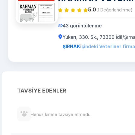
5.0
(1 Değerlendirme)
43 görüntülenme
Yukarı, 330. Sk., 73300 İdil/Şırn
ŞIRNAK
içindeki Veteriner firma
TAVSIYE EDENLER
Henüz kimse tavsiye etmedi.