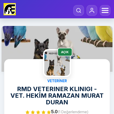
AÇIK
VETERINER
RMD VETERINER KLINIGI -
VET. HEKİM RAMAZAN MURAT
DURAN
5.0
(1 Değerlendirme)