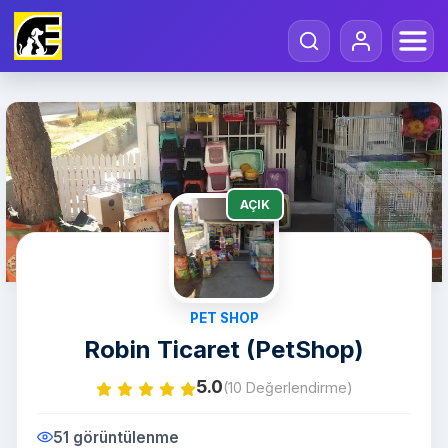
AÇIK
PET SHOP
Robin Ticaret (PetShop)
5.0
(10 Değerlendirme)
51 görüntülenme