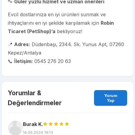
🐾
Güler yüzlü hizmet ve uzman önerileri
Evcil dostlarınıza en iyi ürünleri sunmak ve
ihtiyaçlarını en iyi şekilde karşılamak için
Robin
Ticaret (PetShop)’a
bekliyoruz!
📍
Adres:
Düdenbaşı, 2344. Sk. Yunus Apt, 07260
Kepez/Antalya
📞
İletişim:
0545 276 20 63
Yorumlar &
Yorum
Yap
Değerlendirmeler
Burak K.
14.06.2024 19:13