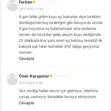
Furkan
28.11.2023 21:43
4 gün tatile gittim kuşu eş bulsunlar diye bıraktım
döndüğümde kuş bıraktığım gibi duruyordu sözde
4 gün boyunca eş bulamamışlar ama nedense
tamam abi birazdan gelip alayım kuşu dediğimde
20 dakikada kuş şans eseri eş bulmuş tesadüfi ilk
bakışta aşk falan herhalde 🤣🤣 dalga geçiyorlar
resmen
Cevapla
Öner Karapınar
07.10.2024 11:46
Söz verdiği halde servis için gelmiyor, telefona
cevap vermiyor, kesinlikle tavsiye etmiyorum
Cevapla