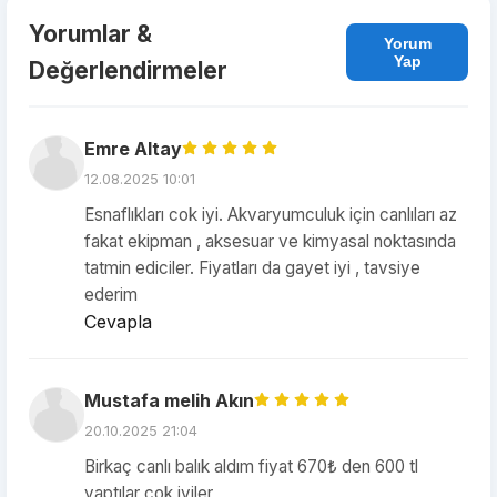
Yorumlar &
Yorum
Yap
Değerlendirmeler
Emre Altay
12.08.2025 10:01
Esnaflıkları cok iyi. Akvaryumculuk için canlıları az
fakat ekipman , aksesuar ve kimyasal noktasında
tatmin ediciler. Fiyatları da gayet iyi , tavsiye
ederim
Cevapla
Mustafa melih Akın
20.10.2025 21:04
Birkaç canlı balık aldım fiyat 670₺ den 600 tl
yaptılar çok iyiler