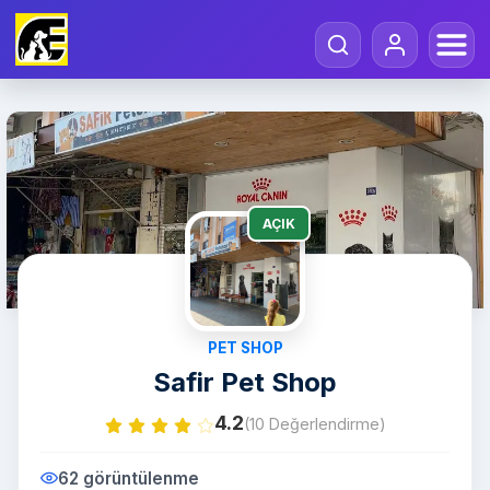
AÇIK
PET SHOP
Safir Pet Shop
4.2
(10 Değerlendirme)
62 görüntülenme