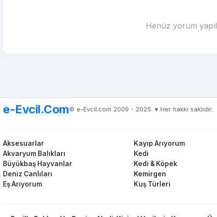
Henüz yorum yapılm
e-Evcil.Com
© e-Evcil.com 2009 - 2025. ♥️ Her hakkı saklıdır.
Aksesuarlar
Kayıp Arıyorum
Akvaryum Balıkları
Kedi
Büyükbaş Hayvanlar
Kedi & Köpek
Deniz Canlıları
Kemirgen
Eş Arıyorum
Kuş Türleri