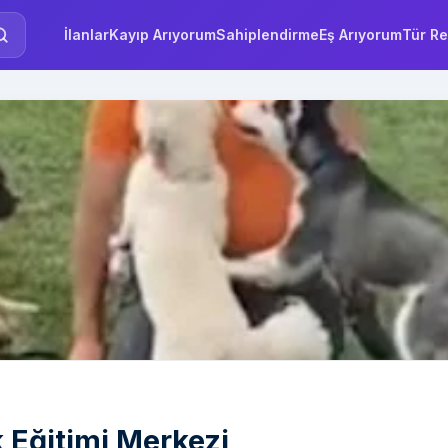
İlanlar
Kayıp Arıyorum
Sahiplendirme
Eş Arıyorum
Tür Re
 Eğitimi Merkezi