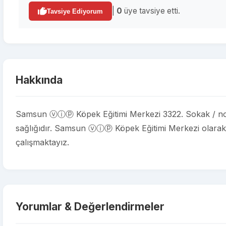
|
0
üye tavsiye etti.
Tavsiye Ediyorum
Hakkında
Samsun ⓥⓘⓟ Köpek Eğitimi Merkezi 3322. Sokak / no:4 
sağlığıdır. Samsun ⓥⓘⓟ Köpek Eğitimi Merkezi olarak mi
çalışmaktayız.
Yorumlar & Değerlendirmeler