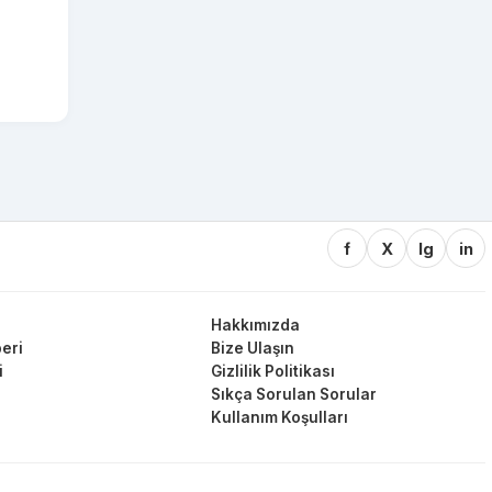
f
X
Ig
in
Hakkımızda
eri
Bize Ulaşın
i
Gizlilik Politikası
Sıkça Sorulan Sorular
Kullanım Koşulları