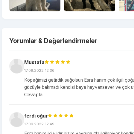
Yorumlar & Değerlendirmeler
Mustafa
17.09.2022 12:36
Köpeğimizi getirdik sağolsun Esra hanım çok ilgili 
gözüyle bakmadı kendisi baya hayvansever ve çok uyg
Cevapla
ferdi oğur
17.09.2022 12:49
Esra hanım iki yıldır bizim yavrumuzla ilgileniyor ke