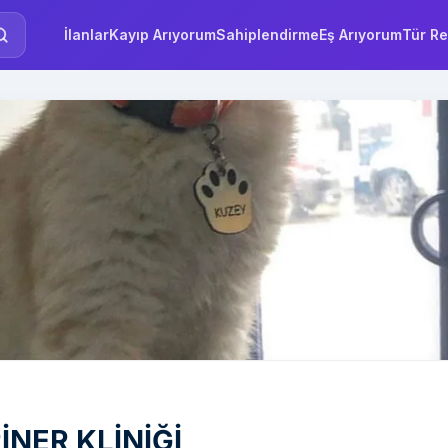
İlanlar
Kayıp Arıyorum
Sahiplendirme
Eş Arıyorum
Tür Re
NER KLİNİĞİ