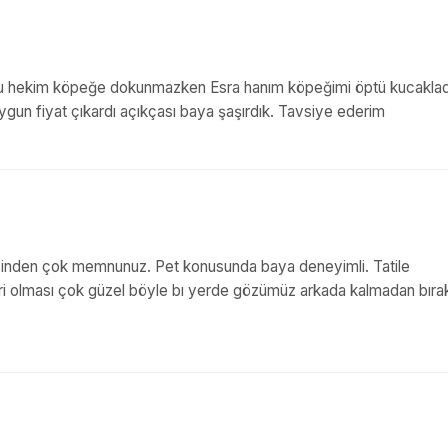
çoğu hekim köpeğe dokunmazken Esra hanım köpeğimi öptü kucakladı
un fiyat çıkardı açıkçası baya şaşırdık. Tavsiye ederim
ndisinden çok memnunuz. Pet konusunda baya deneyimli. Tatile
leri olması çok güzel böyle bı yerde gözümüz arkada kalmadan bırak