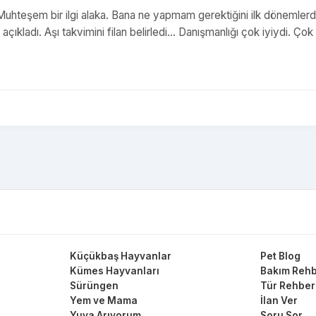
 Muhteşem bir ilgi alaka. Bana ne yapmam gerektiğini ilk dönemler
çıkladı. Aşı takvimini filan belirledi… Danışmanlığı çok iyiydi. Çok
Küçükbaş Hayvanlar
Pet Blog
Kümes Hayvanları
Bakım Rehb
Sürüngen
Tür Rehber
Yem ve Mama
İlan Ver
Yuva Arıyorum
Soru Sor