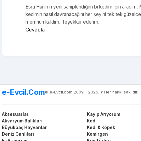
Esra Hanım ı yeni sahiplendiğim bi kedim için aradım.
kedimin nasıl davranacağını her şeyini tek tek güzelce a
memnun kaldım. Teşekkür ederim.
Cevapla
e-Evcil.Com
© e-Evcil.com 2009 - 2025. ♥️ Her hakkı saklıdır.
Aksesuarlar
Kayıp Arıyorum
Akvaryum Balıkları
Kedi
Büyükbaş Hayvanlar
Kedi & Köpek
Deniz Canlıları
Kemirgen
Eş Arıyorum
Kuş Türleri