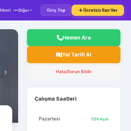
hberi
Giriş Yap
Ücretsiz İlan Ver
Diğer
Hemen Ara
Yol Tarifi Al
Hata/Sorun Bildir
Çalışma Saatleri
Pazartesi
7/24 Açık