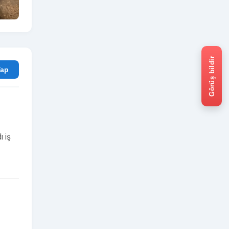
Görüş bildir
rum Yap
 iş