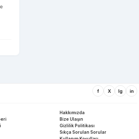
de
f
X
Ig
in
Hakkımızda
eri
Bize Ulaşın
i
Gizlilik Politikası
Sıkça Sorulan Sorular
Kullanım Koşulları