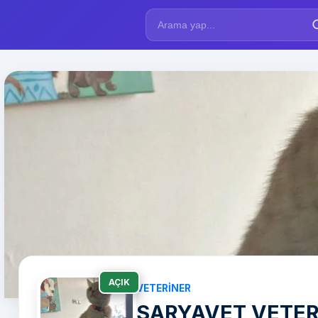
AÇIK
VETERINER
SARYAVET VETERİ