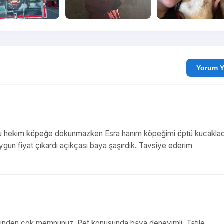
Yo
çoğu hekim köpeğe dokunmazken Esra hanım köpeğimi öptü kucakladı
un fiyat çıkardı açıkçası baya şaşırdık. Tavsiye ederim
ndisinden çok memnunuz. Pet konusunda baya deneyimli. Tatile