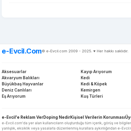
e-Evcil.Com
© e-Evcil.com 2009 - 2025. ♥️ Her hakkı saklıdır.
Aksesuarlar
Kayıp Arıyorum
Akvaryum Balıkları
Kedi
Büyükbaş Hayvanlar
Kedi & Köpek
Deniz Canlıları
Kemirgen
Eş Arıyorum
Kuş Türleri
e-Evcil'e Reklam Ver
Doping Nedir
Kişisel Verilerin Korunması
Üy
e-Evcil.com'da yer alan kullanıcıların oluşturduğu tüm içerik, görüş ve bilgiler
yanlışlık, eksiklik veya yasalarla düzenlenmiş kurallara aykırılığından e-Evci