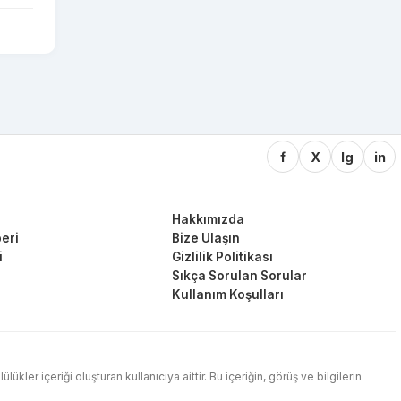
f
X
Ig
in
Hakkımızda
eri
Bize Ulaşın
i
Gizlilik Politikası
Sıkça Sorulan Sorular
Kullanım Koşulları
ler içeriği oluşturan kullanıcıya aittir. Bu içeriğin, görüş ve bilgilerin