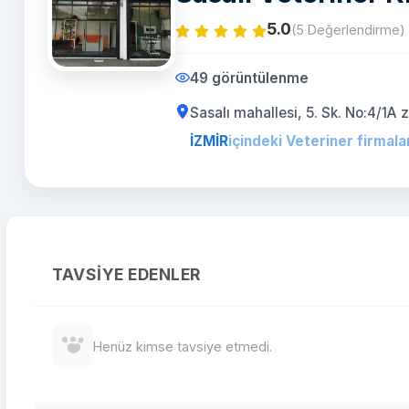
5.0
(5 Değerlendirme)
49 görüntülenme
Sasalı mahallesi, 5. Sk. No:4/1A 
İZMİR
içindeki Veteriner firmala
TAVSIYE EDENLER
Henüz kimse tavsiye etmedi.