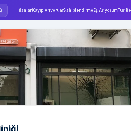
İlanlar
Kayıp Arıyorum
Sahiplendirme
Eş Arıyorum
Tür Re
iniği