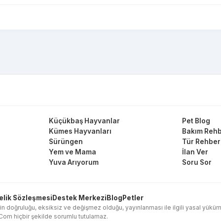
Küçükbaş Hayvanlar
Pet Blog
Kümes Hayvanları
Bakım Rehb
Sürüngen
Tür Rehber
Yem ve Mama
İlan Ver
Yuva Arıyorum
Soru Sor
elik Sözleşmesi
Destek Merkezi
Blog
Petler
in doğruluğu, eksiksiz ve değişmez olduğu, yayınlanması ile ilgili yasal yükümlülük
l.Com hiçbir şekilde sorumlu tutulamaz.