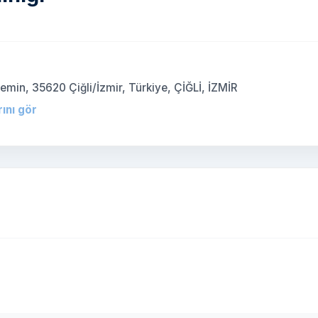
zemin, 35620 Çiğli/İzmir, Türkiye, ÇİĞLİ, İZMİR
rını gör