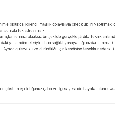
mle oldukça ilgilendi. Yaşlılık dolayısıyla check up'ını yaptırmak i
an sonraki tek adresimiz - .
tüm işlemlerimizi eksiksiz bir şekilde gerçekleştirdik. Teknik anlam
daki yönlendirmeleriyle daha sağlıklı yaşayacağımızdan eminiz :)
.. Ayrıca güleryüzü ve dürüstlüğü için kendisine teşekkür ederiz :)
ken göstermiş olduğunuz çaba ve ilgi sayesinde hayata tutundu.🙏