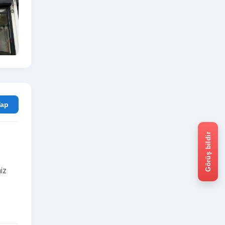
rum Yap
Görüş bildir
iz