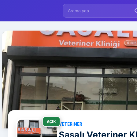
AÇIK
VETERINER
Sasalı Veteriner Kl