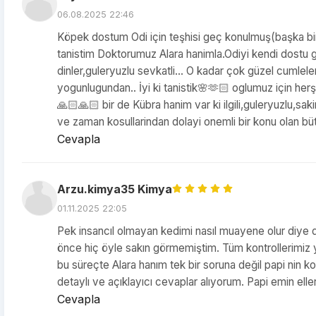
06.08.2025 22:46
Köpek dostum Odi için teşhisi geç konulmuş(başka bir 
tanistim Doktorumuz Alara hanimla.Odiyi kendi dostu gibi 
dinler,guleryuzlu sevkatli... O kadar çok güzel cumle
yogunlugundan.. İyi ki tanistik🌸🫶🏻 oglumuz için her
🙏🏻🙏🏻 bir de Kübra hanim var ki ilgili,guleryuzlu,sak
ve zaman kosullarindan dolayi onemli bir konu olan bü
Cevapla
Arzu.kimya35 Kimya
01.11.2025 22:05
Pek insancıl olmayan kedimi nasıl muayene olur diye 
önce hiç öyle sakın görmemiştim. Tüm kontrollerimiz y
bu süreçte Alara hanım tek bir soruna değil papi nin k
detaylı ve açıklayıcı cevaplar alıyorum. Papi emin elle
Cevapla