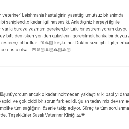
veteriner)Leishmania hastaliginin yasattigi umutsuz bir animda
sahiplendi,o kadar ilgili hassas ki. Anlattiginiz herşeyi ilgi ile
ler var ki buraya yazmam gereken,bir turlu birlestiremiyorum duygu
şey bitti demisken yeniden guluslerini gorebilmek harika bir duygu
inlestiren,sohbetkar...🌸🙏🏻 keşke her Doktor sizin gibi ilgili,merha
tçe dostu olsa... 🌸🫶🏻🙏🏻🙏🏻🙏🏻
düşünüyordum ancak o kadar incitmeden yaklaştılar ki papi yi dah
apıldı ve çok ciddi bir sorun fark edildi. Şu an tedavimiz devam e
omplike tüm sağlığınını özenle takip ediyor. Süreç te tüm sorularıma
rde. Teşekkürler Sasalı Veteriner Kliniği 🙏💗