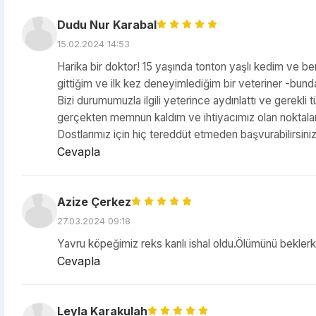
Dudu Nur Karabal
15.02.2024 14:53
Harika bir doktor! 15 yaşında tonton yaşlı kedim ve beni
gittiğim ve ilk kez deneyimlediğim bir veteriner -bund
Bizi durumumuzla ilgili yeterince aydınlattı ve gerekli 
gerçekten memnun kaldım ve ihtiyacımız olan noktalar
Dostlarımız için hiç tereddüt etmeden başvurabilirsiniz
Cevapla
Azize Çerkez
27.03.2024 09:18
Yavru köpeğimiz reks kanlı ishal oldu.Ölümünü bekler
Cevapla
Leyla Karakulah