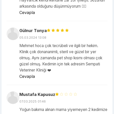
Hayvancık kendi kendine zar zor iyileşti. Sözünün
arkasında olduğunu düşünmüyorum 👎🏻
Cevapla
Gülnur Tonya
05.03.2024 13:08
Mehmet hoca çok tecrübeli ve ilgili bir hekim.
Klinik çok donananimli, steril ve güzel bir yer
olmuş. Aynı zamanda pet shop kısmı olması çok
güzel olmuş. Kedimin için tek adresim Sempati
Veteriner Kliniği ❤️
Cevapla
Mustafa Kapusuz
07.03.2025 01:46
Yoğun bakıma alınan mama yiyemeyen 2 kedimize