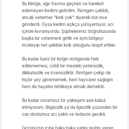
Bu kliniğe, ağır travma geçiren ve hareket
edemeyen kedimi getirdim. Röntgen çekildi,
ancak veteriner “kırık yok” diyerek bizi eve
gönderdi. Oysa kedim açıkça yürüyemiyor, acı
içinde kıvranıyordu. Şüphelerimiz doğrultusunda
başka bir veterinere gittik ve aynı bölgeyi
inceleyip net şekilde kırık olduğunu tespit ettiler.
Bu kadar bariz bir kırığın röntgende fark
edilememesi, ciddi bir mesleki yetersizlik,
dikkatsizlik ve özensizliktir. Röntgen çekip de
hiçbir şey görememek, hem hayvanın sağlığını
hem de hayatını tehlikeye atmak demektir.
Bu kadar sorumsuz bir yaklaşımı asla kabul
etmiyorum. Bilgisizlik ya da ilgisizlik yüzünden bir
can dostumuz acı çekti ve tedavisi gecikti.
Gözünüzün içine baka baka yanlış teşhis veren,