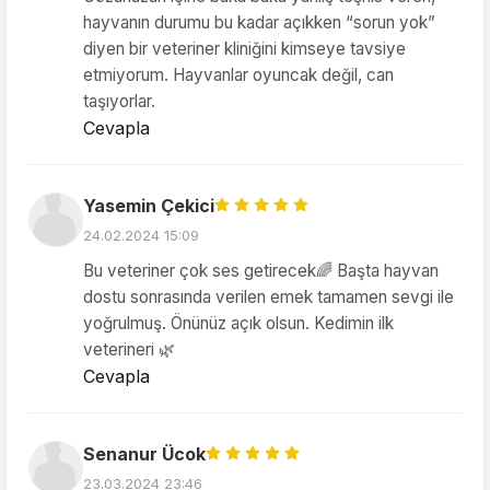
hayvanın durumu bu kadar açıkken “sorun yok”
diyen bir veteriner kliniğini kimseye tavsiye
etmiyorum. Hayvanlar oyuncak değil, can
taşıyorlar.
Cevapla
Yasemin Çekici
24.02.2024 15:09
Bu veteriner çok ses getirecek🌈 Başta hayvan
dostu sonrasında verilen emek tamamen sevgi ile
yoğrulmuş. Önünüz açık olsun. Kedimin ilk
veterineri 🌿
Cevapla
Senanur Ücok
23.03.2024 23:46