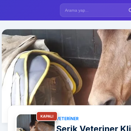
KAPALI
VETERINER
Serik Veteriner Kli