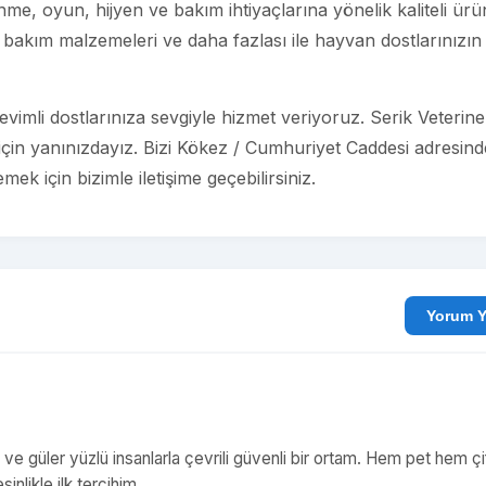
e, oyun, hijyen ve bakım ihtiyaçlarına yönelik kaliteli ürü
bakım malzemeleri ve daha fazlası ile hayvan dostlarınızın
imli dostlarınıza sevgiyle hizmet veriyoruz. Serik Veterine
 için yanınızdayız. Bizi Kökez / Cumhuriyet Caddesi adresind
ek için bizimle iletişime geçebilirsiniz.
Yo
ı ve güler yüzlü insanlarla çevrili güvenli bir ortam. Hem pet hem çif
inlikle ilk tercihim.