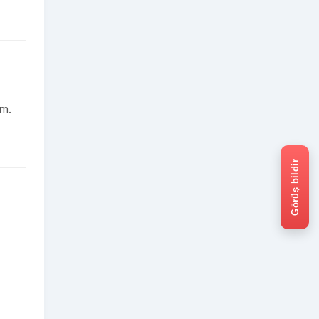
um.
Görüş bildir