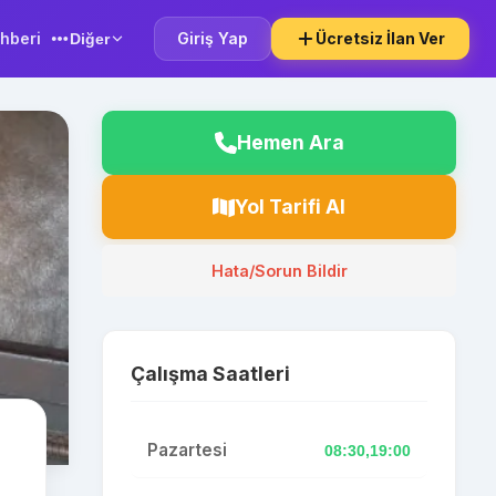
hberi
Giriş Yap
Ücretsiz İlan Ver
Diğer
Hemen Ara
Yol Tarifi Al
Hata/Sorun Bildir
Çalışma Saatleri
Pazartesi
08:30,19:00