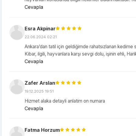
Cevapla
Esra Akpinar
22.06.2024 02:21
Ankara’dan tatil için geldiğimde rahatsızlanan kedime 
Kibar, ilgili, hayvanlara karşı sevgi dolu, işinin ehli, Hari
Cevapla
Zafer Arslan
19.12.2025 19:51
Hizmet alaka detayli anlatim on numara
Cevapla
Fatma Horzum