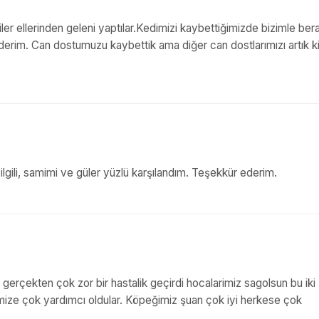
ler ellerinden geleni yaptılar.Kedimizi kaybettiğimizde bizimle ber
erim. Can dostumuzu kaybettik ama diğer can dostlarımızı artık 
gili, samimi ve güler yüzlü karşılandım. Teşekkür ederim.
rçekten çok zor bir hastalik geçirdi hocalarimiz sagolsun bu iki
mize çok yardımcı oldular. Köpeğimiz şuan çok iyi herkese çok