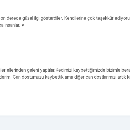
son derece güzel ilgi gösterdiler. Kendilerine çok teşekkür ediyor
ka insanlar. ♥️
ler ellerinden geleni yaptılar.Kedimizi kaybettiğimizde bizimle ber
erim. Can dostumuzu kaybettik ama diğer can dostlarımızı artık 