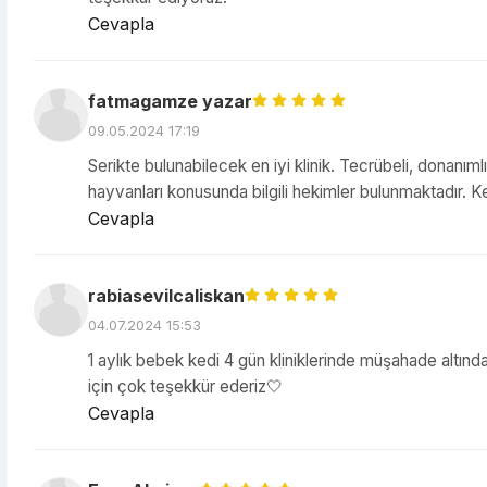
Cevapla
fatmagamze yazar
09.05.2024 17:19
Serikte bulunabilecek en iyi klinik. Tecrübeli, donanıml
hayvanları konusunda bilgili hekimler bulunmaktadır. Kes
Cevapla
rabiasevilcaliskan
04.07.2024 15:53
1 aylık bebek kedi 4 gün kliniklerinde müşahade altında 
için çok teşekkür ederiz🤍
Cevapla