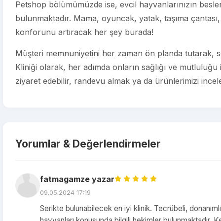
Petshop bölümümüzde ise, evcil hayvanlarınızın beslenm
bulunmaktadır. Mama, oyuncak, yatak, taşıma çantası, 
konforunu artıracak her şey burada!
Müşteri memnuniyetini her zaman ön planda tutarak, sev
Kliniği olarak, her adımda onların sağlığı ve mutluluğu
ziyaret edebilir, randevu almak ya da ürünlerimizi incelem
Yorumlar & Değerlendirmeler
fatmagamze yazar
09.05.2024 17:19
Serikte bulunabilecek en iyi klinik. Tecrübeli, donanıml
hayvanları konusunda bilgili hekimler bulunmaktadır. Kes