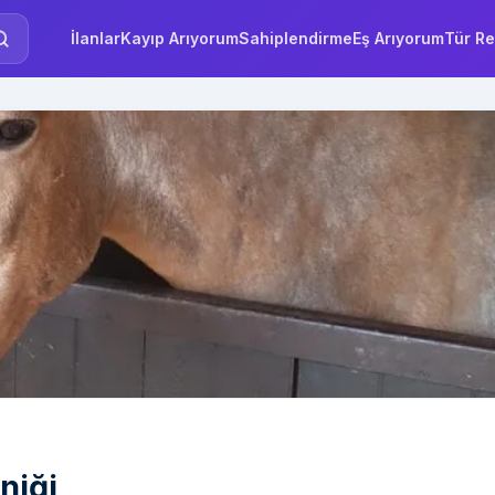
İlanlar
Kayıp Arıyorum
Sahiplendirme
Eş Arıyorum
Tür Re
niği