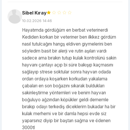
Sibel Kıray
10.02.2026 14:46
Hayatımda gördüğüm en berbat veterinerdi
Kediden korkan bir veteriner ben ilkkez gördüm
nasıl tutulcağını hangş eldiven giymelerini ben
söyledim basit bir alerji ve rutin aşıları vardı
sadece ama bırakın tutup kulak kontrolünü sakin
hayvanı çantayı açıp bi süre bakışıp kaçmasını
sağlayıp strese soktular sonra hayvan odada
ordan ordaya koşarken korkudan yakalama
çabaları en son boğazını sıkarak buldukları
sakinleştirme yöntemleri ve benim hayvan
boğuluyo ağzından köpükler geldi dememle
bırakıp odayı terkediş diceklerim bukadar ha bir
kulak merhemi ve bir damla hepsi evde siz
yaparsınız diyip bir baştan sağma ve ödenen
3000tl