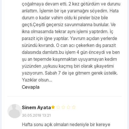
çoğalmaya devam etti. 2 kez götürdüm ve durunu
anlattım. İşlemin bir işe yaramağını söyedim. Hata
durum o kadar vahim oldu ki pireler bize bile
geçti.Çeşitli geçersiz savunmalarına bunlular. Ve
ikna olmasamda tekrar aynı işlemi yaptırdım. İç
parazit için iğne yaptılar. Yavrum açıdan yerlerde
süründü kıvrandı. O can acı çekerken dış parazit
dalasınıda damlattı.bu işlem 4 gün önceydi ve ben
şu an tepemde kaşınmaktan uyuyamayan kedim
yüzünden ,uykusu kaçmış biri olarak şikayetimi
yazıyorum. Sabah 7 de işe gitmem gerek üstelik.
Yazıklar olsun...
Cevapla
Sinem Ayata
30.05.2019 13:21
Hafta sonu açık olmaları nedeniyle bir kereye