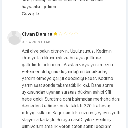
hayvanları getirme
Cevapla
Civan Demirel
01.04.2018 01:48
Acil diye sakın gitmeyin. Üzülürsünüz. Kedimin
idrar yolları tıkanmıştı ve buraya götürme
gafletinde bulundum. Asistan veya yeni mezun
veteriner oldugunu düşündüğüm bir arkadaş
yardım etmeye çalıştı edebildiği kadar. Kedime
yarım saat sonda takamadık iki kişi. Daha sonra
uykusundan uyanan suratsız dükkan sahibi 91li
bebe geldi. Suratıma dahi bakmadan merhaba dahi
demeden kedime sonda takıldı. 370 lira hesap
ödeyip kalktım. Sagolsun tek düzgün şey iyi niyetli
stajyer arkadaştı. Buraya nasıl 5 yıldız verilmiş
bilmiyorum ama ilk veren zaten sahibi dediğim