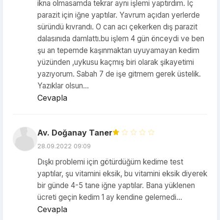
ikna olmasamda tekrar aynı işlemi yaptırdım. İç
parazit için iğne yaptılar. Yavrum açıdan yerlerde
süründü kıvrandı. O can acı çekerken dış parazit
dalasınıda damlattı.bu işlem 4 gün önceydi ve ben
şu an tepemde kaşınmaktan uyuyamayan kedim
yüzünden ,uykusu kaçmış biri olarak şikayetimi
yazıyorum. Sabah 7 de işe gitmem gerek üstelik.
Yazıklar olsun...
Cevapla
Av. Doğanay Taner
28.09.2022 09:09
Dışkı problemi için götürdüğüm kedime test
yaptılar, şu vitamini eksik, bu vitamini eksik diyerek
bir günde 4-5 tane iğne yaptılar. Bana yüklenen
ücreti geçin kedim 1 ay kendine gelemedi...
Cevapla