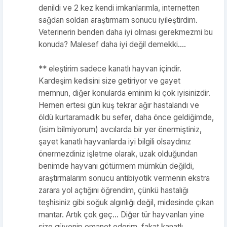
denildi ve 2 kez kendi imkanlarımla, internetten
sağdan soldan araştırmam sonucu iyileştirdim.
Veterinerin benden daha iyi olması gerekmezmi bu
konuda? Malesef daha iyi değil demekki....
** eleştirim sadece kanatlı hayvan içindir.
Kardeşim kedisini size getiriyor ve gayet
memnun, diğer konularda eminim ki çok iyisinizdir.
Hemen ertesi gün kuş tekrar ağır hastalandı ve
öldü kurtaramadık bu sefer, daha önce geldiğimde,
(isim bilmiyorum) avcılarda bir yer önermiştiniz,
şayet kanatlı hayvanlarda iyi bilgili olsaydınız
önermezdiniz işletme olarak, uzak olduğundan
benimde hayvanı götürmem mümkün değildi,
araştırmalarım sonucu antibiyotik vermenin ekstra
zarara yol açtığını öğrendim, çünkü hastalığı
teşhisiniz gibi soğuk algınlığı değil, midesinde çıkan
mantar. Artık çok geç... Diğer tür hayvanları yine
size güvenip emanet ederim, fakat kanatlı