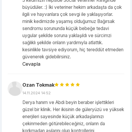
3 kedimizin hepside Social Veteriner Kliniğinde
büyüdüler. :) İki veteriner hekim arkadaşta da çok
ilgili ve hayvanlara çok sevgi ile yaklaşıyorlar.
minik kedimizde yaşamış olduğumuz Bağırsak
sendromu sorununda küçük bebeğe tedavi
uygular şekilde soruna yaklaşıldı ve sürcimzi
sağlıklı şekilde onların yardımıyla atlattık.
kesinlikle tavsiye ediyorum, hiç tereddüt etmeden
güvenerek gidebilirsiniz.
Cevapla
Ozan Tokmak
14.11.2024 14:52
Derya hanım ve Abdi beyin beraber işlettikleri
güzel bir klinik. Her ikisinin de güleryüzü ve yüksek
enerjileri sayesinde küçük arkadaşlarınızı
çekinmeden götürebileceğiniz, onların da
korkmadan aşılarını olup kontrollerini