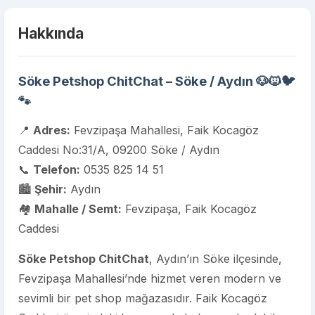
Hakkında
Söke Petshop ChitChat – Söke / Aydın 🐶🐱🐦
🐾
📍
Adres:
Fevzipaşa Mahallesi, Faik Kocagöz
Caddesi No:31/A, 09200 Söke / Aydın
📞
Telefon:
0535 825 14 51
🏙️
Şehir:
Aydın
🏘️
Mahalle / Semt:
Fevzipaşa, Faik Kocagöz
Caddesi
Söke Petshop ChitChat
, Aydın’ın Söke ilçesinde,
Fevzipaşa Mahallesi’nde hizmet veren modern ve
sevimli bir pet shop mağazasıdır. Faik Kocagöz