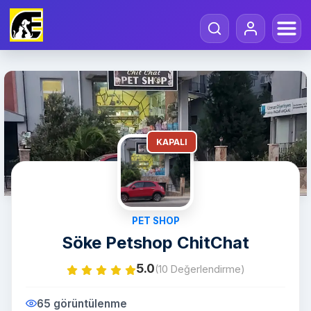
KAPALI
PET SHOP
Söke Petshop ChitChat
5.0
(10 Değerlendirme)
65 görüntülenme