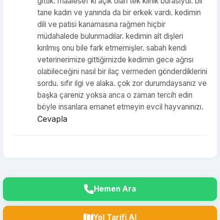
gittik. maalesef ki açık olan tek klinik burasıydı. bir
tane kadın ve yanında da bir erkek vardı. kedimin
dili ve patisi kanamasına rağmen hiçbir
müdahalede bulunmadılar. kedimin alt dişleri
kırılmış onu bile fark etmemişler. sabah kendi
veterinerimize gittiğimizde kedimin gece ağrısı
olabileceğini nasıl bir ilaç vermeden gönderdiklerini
sordu. sıfır ilgi ve alaka. çok zor durumdaysanız ve
başka çareniz yoksa anca o zaman tercih edin
böyle insanlara emanet etmeyin evcil hayvanınızı.
Cevapla
Hemen Ara
Yol Tarifi Al