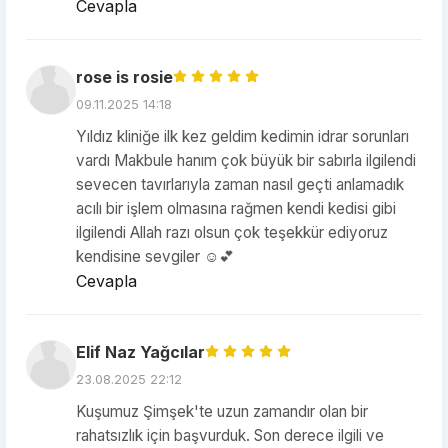
Cevapla
rose is rosie
09.11.2025 14:18
Yıldız kliniğe ilk kez geldim kedimin idrar sorunları
vardı Makbule hanım çok büyük bir sabırla ilgilendi
sevecen tavırlarıyla zaman nasıl geçti anlamadık
acılı bir işlem olmasına rağmen kendi kedisi gibi
ilgilendi Allah razı olsun çok teşekkür ediyoruz
kendisine sevgiler ☺️💕
Cevapla
Elif Naz Yağcılar
23.08.2025 22:12
Kuşumuz Şimşek'te uzun zamandır olan bir
rahatsızlık için başvurduk. Son derece ilgili ve