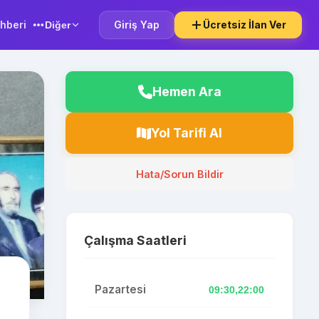
hberi
Giriş Yap
Ücretsiz İlan Ver
Diğer
Hemen Ara
Yol Tarifi Al
Hata/Sorun Bildir
Çalışma Saatleri
Pazartesi
09:30,22:00