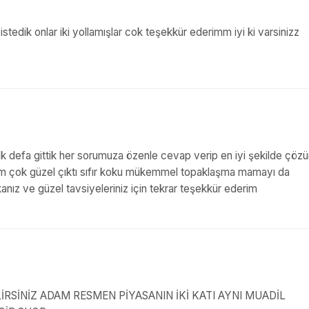
 istedik onlar iki yollamışlar cok teşekkür ederimm iyi ki varsinizz
lk defa gittik her sorumuza özenle cevap verip en iyi şekilde çöz
m çok güzel çıktı sıfır koku mükemmel topaklaşma mamayı da
kanız ve güzel tavsiyeleriniz için tekrar teşekkür ederim
İRSİNİZ ADAM RESMEN PİYASANIN İKİ KATI AYNI MUADİL