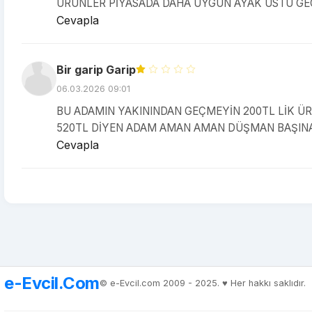
ÜRÜNLER PİYASADA DAHA UYGUN AYAK ÜSTÜ GE
Cevapla
Bir garip Garip
06.03.2026 09:01
BU ADAMIN YAKININDAN GEÇMEYİN 200TL LİK ÜRÜ
520TL DİYEN ADAM AMAN AMAN DÜŞMAN BAŞIN
Cevapla
e-Evcil.Com
© e-Evcil.com 2009 - 2025. ♥️ Her hakkı saklıdır.