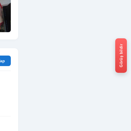
Görüş bildir
rum Yap