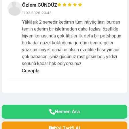
Özlem GÜNDÜZ
11.02.2026 23:43
Yâklâşık 2 senedir kedimin tüm ihtiyâçlârını burdan
temin ederim bir işletmeden daha fazlası özellikle
hijyen konusunda çok titizler ilk defa bir petshopun
bu kadar güzel koktuğunu gördüm bence güler
yüz samimiyet dahâ ne olsun özellikle hüseyin abi
çok babacan işiniz gücünüz rast gitsin beş yıldızı
sonunâ kadar hak ediyorsunuz
Cevapla
Hemen Ara
Yol Tarifi Al