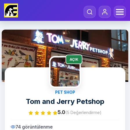
AÇIK
PET SHOP
Tom and Jerry Petshop
5.0
(5 Değerlendirme)
74 görüntülenme