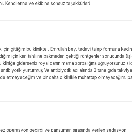
mi. Kendilerine ve ekibine sonsuz teşekkürler!
 için gittiğim bu klinikte , Emrullah bey, tedavi talep formuna ked
ığım için kan tahliline bakmadan çektiği röntgenler sonucunda (iş
 bu kliniğe giderseniz royal canın mama zorbalığına uğruyorsunuz ) i
tibiyotik yutturmuş Ve antibiyotik adı altında 3 tane gıda takviye
i iade etmeyeceğim ve bir daha o klinikle muhattap olmayacağım. pa
 kez operasyon geçirdi ve pansuman sırasında verilen sedasyon