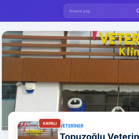
KAPALI
VETERINER
Topuzoğlu Veterine