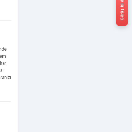
Görüş bildir
imde
lem
drar
si
ranızı