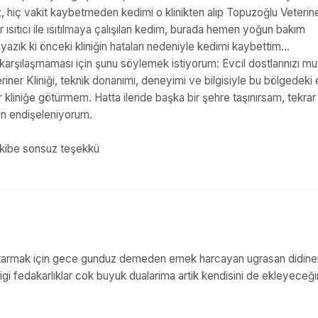
hiç vakit kaybetmeden kedimi o klinikten alıp Topuzoğlu Veterin
 ısıtıcı ile ısıtılmaya çalışılan kedim, burada hemen yoğun bakım
 yazık ki önceki kliniğin hataları nedeniyle kedimi kaybettim…
la karşılaşmaması için şunu söylemek istiyorum: Evcil dostlarınızı mu
iner Kliniği, teknik donanımı, deneyimi ve bilgisiyle bu bölgedeki e
 kliniğe götürmem. Hatta ileride başka bir şehre taşınırsam, tekrar
iden endişeleniyorum.
kibe sonsuz teşekkü
 kurtarmak için gece gunduz demeden emek harcayan ugrasan didine
aptigi fedakarlıklar cok buyuk dualarima artik kendisini de ekleyeceğ