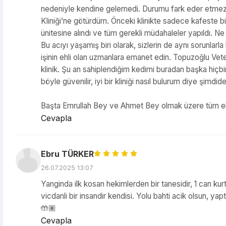
nedeniyle kendine gelemedi. Durumu fark eder etmez, 
Kliniği’ne götürdüm. Önceki klinikte sadece kafeste bir
ünitesine alındı ve tüm gerekli müdahaleler yapıldı. Ne
Bu acıyı yaşamış biri olarak, sizlerin de aynı sorunlar
işinin ehli olan uzmanlara emanet edin. Topuzoğlu Veter
klinik. Şu an sahiplendiğim kedimi buradan başka hiçbir
böyle güvenilir, iyi bir kliniği nasıl bulurum diye şimd
Başta Emrullah Bey ve Ahmet Bey olmak üzere tüm e
Cevapla
Ebru TÜRKER
26.07.2025 13:07
Yanginda ilk kosan hekimlerden bir tanesidir, 1 can
vicdanli bir insandir kendisi. Yolu bahti acik olsun, y
🤲🏽
Cevapla