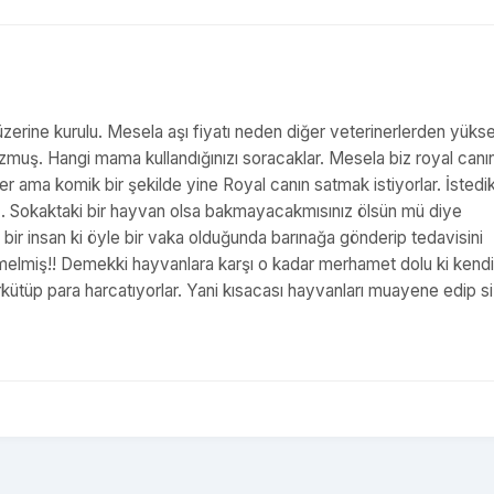
üzerine kurulu. Mesela aşı fiyatı neden diğer veterinerlerden yüks
ucuzmuş. Hangi mama kullandığınızı soracaklar. Mesela biz royal canı
er ama komik bir şekilde yine Royal canın satmak istiyorlar. İstedik
uz. Sokaktaki bir hayvan olsa bakmayacakmısınız ölsün mü diye
bir insan ki öyle bir vaka olduğunda barınağa gönderip tedavisini
melmiş!! Demekki hayvanlara karşı o kadar merhamet dolu ki kendi
kütüp para harcatıyorlar. Yani kısacası hayvanları muayene edip si