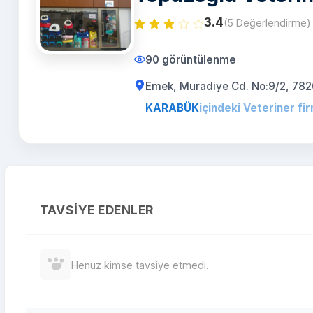
3.4
(5 Değerlendirme)
90 görüntülenme
Emek, Muradiye Cd. No:9/2, 78
KARABÜK
içindeki Veteriner fir
TAVSIYE EDENLER
Henüz kimse tavsiye etmedi.