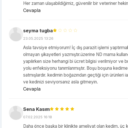
Her zaman ulaşabildiğimiz, güvenilir bir veteriner heki
Cevapla
seyma tugba
23.05.2025 13:26
Asla tavsiye etmiyorum! İç dış parazit işlemi yaptırmak
olmayan şikayetleri yazmıştır.üzerine ND mama kulland
yapılırken size herhangi bi ücret bilgisi verilmiyor ve
yolu enfeksiyonu tanımlanmıştır. Boşu boşuna kedime an
satmışlardır. kedimin boğazından geçtiği için ürünler
ve kedinizi seviyorsanız asla gitmeyin.
Cevapla
Sena Kasım
07.02.2025 16:18
Daha önce başka bir klinikte ameliyat olan kedim, üç