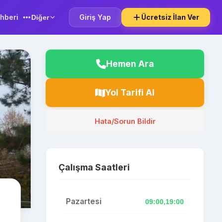
hberi
Giriş Yap
Ücretsiz İlan Ver
Diğer
Hemen Ara
Yol Tarifi Al
Hata/Sorun Bildir
Çalışma Saatleri
Pazartesi
09:00,19:00