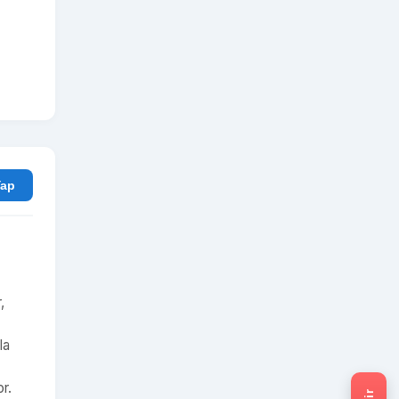
rum Yap
,
.
la
r.