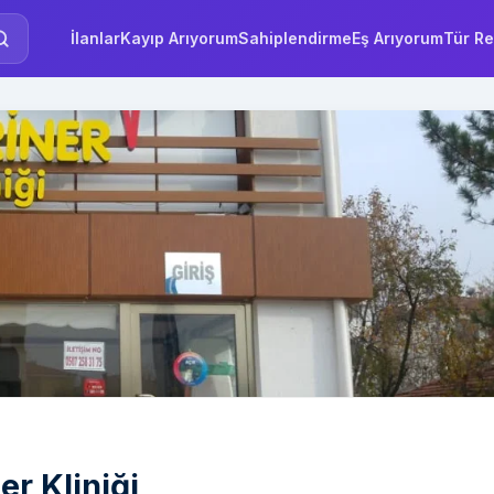
İlanlar
Kayıp Arıyorum
Sahiplendirme
Eş Arıyorum
Tür Re
r Kliniği