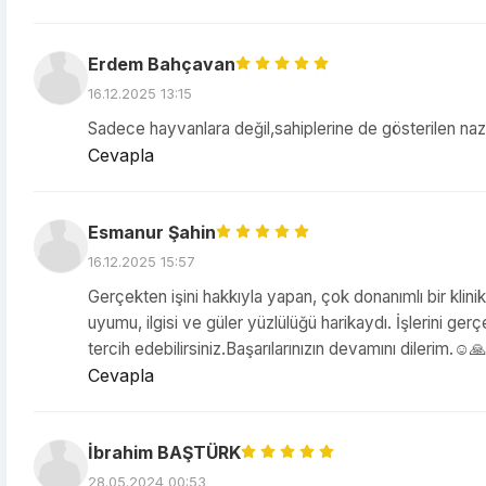
Erdem Bahçavan
16.12.2025 13:15
Sadece hayvanlara değil,sahiplerine de gösterilen naz
Cevapla
Esmanur Şahin
16.12.2025 15:57
Gerçekten işini hakkıyla yapan, çok donanımlı bir kli
uyumu, ilgisi ve güler yüzlülüğü harikaydı. İşlerini gerç
tercih edebilirsiniz.Başarılarınızın devamını dilerim.☺️
Cevapla
İbrahim BAŞTÜRK
28.05.2024 00:53