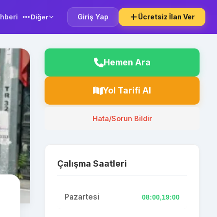
hberi
Giriş Yap
Ücretsiz İlan Ver
Diğer
Hemen Ara
Yol Tarifi Al
Hata/Sorun Bildir
Çalışma Saatleri
Pazartesi
08:00,19:00