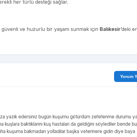
rekli her türlü desteği sağlar.
klı, güvenli ve huzurlu bir yaşam sunmak için
Balıkesir
’deki e
Yo
ıza yazık edersiniz bugün kuşumu götürdüm zehirlenme durumu y
şlara baktıklarını kuş hastaları da geldiğini söylediler bende bu
ha kuşuma bakmadan yolladılar başka veterinere gidin diye baya