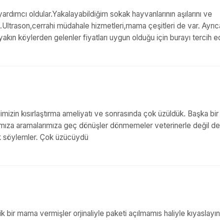
rdımcı oldular.Yakalayabildiğim sokak hayvanlarının aşılarını ve
Ultrason,cerrahi müdahale hizmetleri,mama çeşitleri de var. Ayrıc
ın köylerden gelenler fiyatları uygun olduğu için burayı tercih e
imizin kısırlaştırma ameliyatı ve sonrasında çok üzüldük. Başka bir
ımıza aramalarımıza geç dönüşler dönmemeler veterinerle değil de
ak söylemler. Çok üzücüydü
k bir mama vermişler orjinaliyle paketi açılmamıs haliyle kıyaslayı