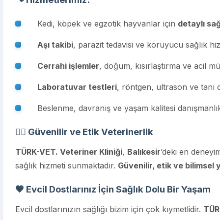
Kedi, köpek ve egzotik hayvanlar için
detaylı sa
Aşı takibi
, parazit tedavisi ve koruyucu sağlık hi
Cerrahi işlemler
, doğum, kısırlaştırma ve acil m
Laboratuvar testleri
, röntgen, ultrason ve tanı 
Beslenme, davranış ve yaşam kalitesi danışmanlık
👨‍⚕️ Güvenilir ve Etik Veterinerlik
TÜRK-VET. Veteriner Kliniği
,
Balıkesir
’deki en deneyim
sağlık hizmeti sunmaktadır.
Güvenilir, etik ve bilimsel
🧡 Evcil Dostlarınız İçin Sağlık Dolu Bir Yaşam
Evcil dostlarınızın sağlığı bizim için çok kıymetlidir.
TÜRK