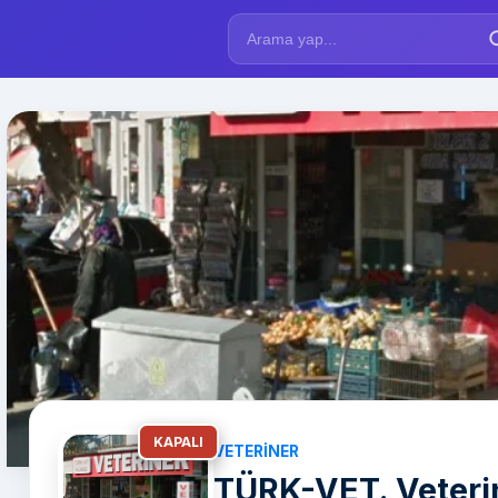
KAPALI
VETERINER
TÜRK-VET. Veterin