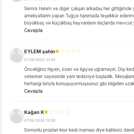
Semra Hanım ve diğer çalışan arkadaş her gittiğimde ya
ameliyatlarını yapan Tuğçe hanımada teşekkür ederim.
büyükbaş ve küçükbaş hayvanların ilaçlarıda mevcut.yak
Cevapla
EYLEM şahin
07.08.2024 21:04
Önceliğiniz hijyen, özen ve ilgiyse uğramayın. Dişi ked
veteriner sayesinde yeni tedaviye başladık. Mesajlar
herhangi biriyle konuşuyormuşsunuz gibi bilgiden uz
Cevapla
Kağan K
07.09.2024 12:06
Somonlu proplan kısır kedi maması diye kalitesiz dandi