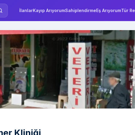
İlanlar
Kayıp Arıyorum
Sahiplendirme
Eş Arıyorum
Tür Re
er Kliniği