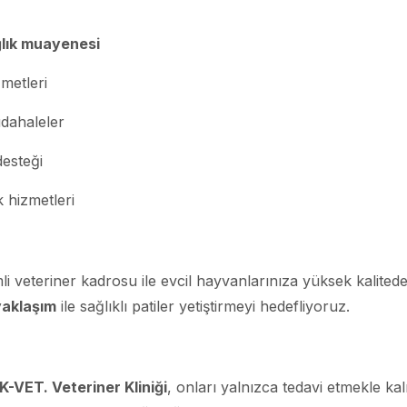
ğlık muayenesi
zmetleri
üdahaleler
desteği
 hizmetleri
li veteriner kadrosu ile evcil hayvanlarınıza yüksek kalited
 yaklaşım
ile sağlıklı patiler yetiştirmeyi hedefliyoruz.
-VET. Veteriner Kliniği
, onları yalnızca tedavi etmekle ka