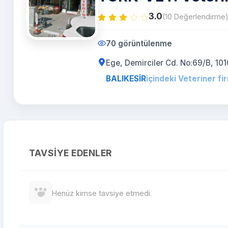
3.0
(10 Değerlendirme
70 görüntülenme
Ege, Demirciler Cd. No:69/B, 101
BALIKESİR
içindeki Veteriner fi
TAVSIYE EDENLER
Henüz kimse tavsiye etmedi.