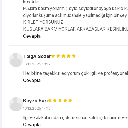
kovdular
kuşlara bakmıyorlarmış öyle söylediler ayağa kalkıp ku
diyorlar kuşuma acil müdahale yapılmadığı için bir
KİRLETİYORSUNUZ
KUŞLARA BAKMIYORLAR ARKADAŞLAR KESİNLİKL
Cevapla
TolgA Sözer
16.12.2025 13:12
Her birine teşekkür ediyorum çok ilgili ve profesyonel
Cevapla
Beyza Sarı
16.12.2025 14:10
Ilgi ve alakalarindan çok memnun kaldım,donanımlı ve güve
Cevapla