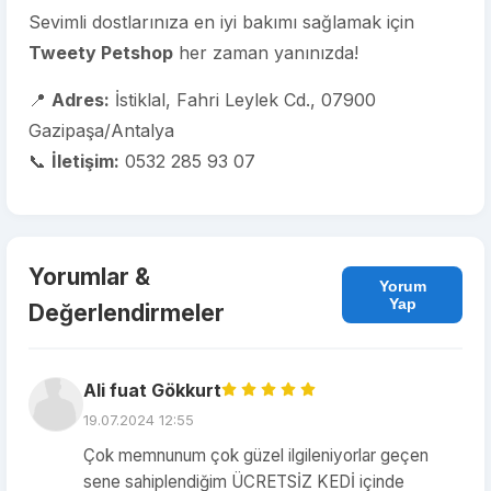
Sevimli dostlarınıza en iyi bakımı sağlamak için
Tweety Petshop
her zaman yanınızda!
📍
Adres:
İstiklal, Fahri Leylek Cd., 07900
Gazipaşa/Antalya
📞
İletişim:
0532 285 93 07
Yorumlar &
Yorum
Yap
Değerlendirmeler
Ali fuat Gökkurt
19.07.2024 12:55
Çok memnunum çok güzel ilgileniyorlar geçen
sene sahiplendiğim ÜCRETSİZ KEDİ içinde