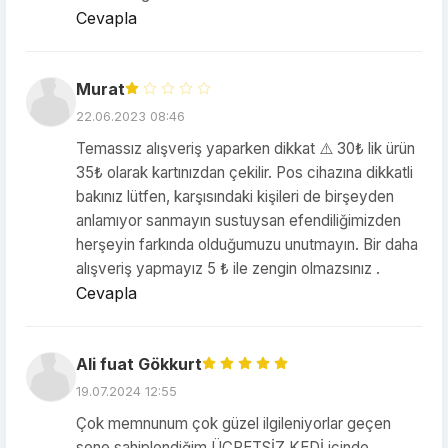
Cevapla
Murat
22.06.2023 08:46
Temassız alışveriş yaparken dikkat ⚠️ 30₺ lik ürün
35₺ olarak kartınızdan çekilir. Pos cihazına dikkatli
bakınız lütfen, karşısındaki kişileri de birşeyden
anlamıyor sanmayın sustuysan efendiliğimizden
herşeyin farkında olduğumuzu unutmayın. Bir daha
alışveriş yapmayız 5 ₺ ile zengin olmazsınız .
Cevapla
Ali fuat Gökkurt
19.07.2024 12:55
Çok memnunum çok güzel ilgileniyorlar geçen
sene sahiplendiğim ÜCRETSİZ KEDİ içinde