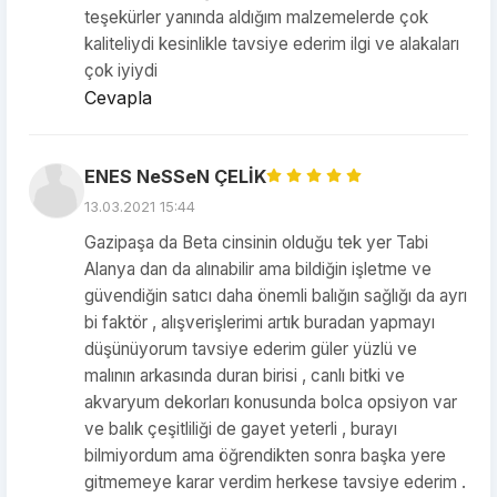
teşekürler yanında aldığım malzemelerde çok
kaliteliydi kesinlikle tavsiye ederim ilgi ve alakaları
çok iyiydi
Cevapla
ENES NeSSeN ÇELİK
13.03.2021 15:44
Gazipaşa da Beta cinsinin olduğu tek yer Tabi
Alanya dan da alınabilir ama bildiğin işletme ve
güvendiğin satıcı daha önemli balığın sağlığı da ayrı
bi faktör , alışverişlerimi artık buradan yapmayı
düşünüyorum tavsiye ederim güler yüzlü ve
malının arkasında duran birisi , canlı bitki ve
akvaryum dekorları konusunda bolca opsiyon var
ve balık çeşitliliği de gayet yeterli , burayı
bilmiyordum ama öğrendikten sonra başka yere
gitmemeye karar verdim herkese tavsiye ederim .