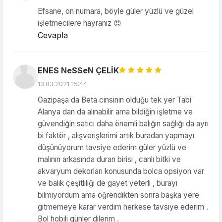
Efsane, on numara, böyle güler yüzlü ve güzel
işletmecilere hayranız 😍
Cevapla
ENES NeSSeN ÇELİK
13.03.2021 15:44
Gazipaşa da Beta cinsinin olduğu tek yer Tabi
Alanya dan da alınabilir ama bildiğin işletme ve
güvendiğin satıcı daha önemli balığın sağlığı da ayrı
bi faktör , alışverişlerimi artık buradan yapmayı
düşünüyorum tavsiye ederim güler yüzlü ve
malının arkasında duran birisi , canlı bitki ve
akvaryum dekorları konusunda bolca opsiyon var
ve balık çeşitliliği de gayet yeterli , burayı
bilmiyordum ama öğrendikten sonra başka yere
gitmemeye karar verdim herkese tavsiye ederim .
Bol hobili günler dilerim .