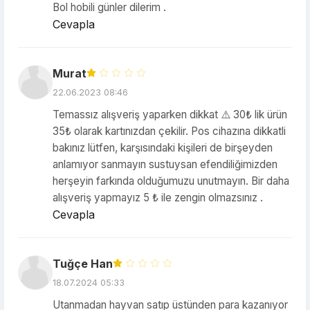
Bol hobili günler dilerim .
Cevapla
Murat
22.06.2023 08:46
Temassız alışveriş yaparken dikkat ⚠️ 30₺ lik ürün
35₺ olarak kartınızdan çekilir. Pos cihazına dikkatli
bakınız lütfen, karşısındaki kişileri de birşeyden
anlamıyor sanmayın sustuysan efendiliğimizden
herşeyin farkında olduğumuzu unutmayın. Bir daha
alışveriş yapmayız 5 ₺ ile zengin olmazsınız .
Cevapla
Tuğçe Han
18.07.2024 05:33
Utanmadan hayvan satıp üstünden para kazanıyor