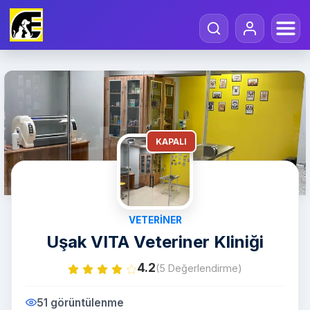
KAPALI
VETERINER
Uşak VITA Veteriner Kliniği
4.2
(5 Değerlendirme)
51 görüntülenme