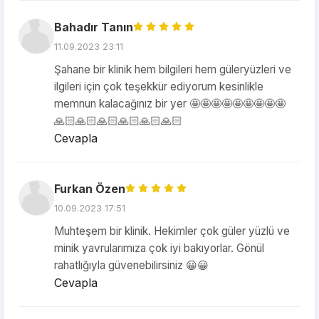
Bahadır Tanın
11.09.2023 23:11
Şahane bir klinik hem bilgileri hem güleryüzleri ve
ilgileri için çok teşekkür ediyorum kesinlikle
memnun kalacağınız bir yer 🤩🤩🤩🤩🤩🤩🤩🤩🤩
🙏🏻🙏🏻🙏🏻🙏🏻🙏🏻🙏🏻
Cevapla
Furkan Özen
10.09.2023 17:51
Muhteşem bir klinik. Hekimler çok güler yüzlü ve
minik yavrularımıza çok iyi bakıyorlar. Gönül
rahatlığıyla güvenebilirsiniz 😀😀
Cevapla