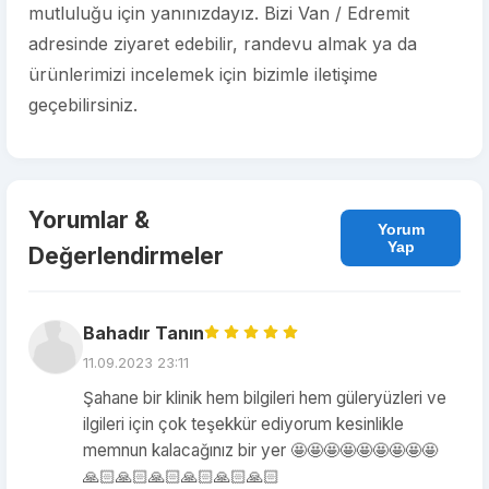
mutluluğu için yanınızdayız. Bizi Van / Edremit
adresinde ziyaret edebilir, randevu almak ya da
ürünlerimizi incelemek için bizimle iletişime
geçebilirsiniz.
Yorumlar &
Yorum
Yap
Değerlendirmeler
Bahadır Tanın
11.09.2023 23:11
Şahane bir klinik hem bilgileri hem güleryüzleri ve
ilgileri için çok teşekkür ediyorum kesinlikle
memnun kalacağınız bir yer 🤩🤩🤩🤩🤩🤩🤩🤩🤩
🙏🏻🙏🏻🙏🏻🙏🏻🙏🏻🙏🏻