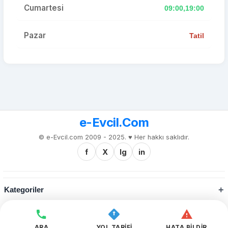
Cumartesi
09:00,19:00
Pazar
Tatil
e-Evcil.Com
© e-Evcil.com 2009 - 2025. ♥️ Her hakkı saklıdır.
f
X
Ig
in
Kategoriler
Kurumsal
ARA
YOL TARİFİ
HATA BİLDİR