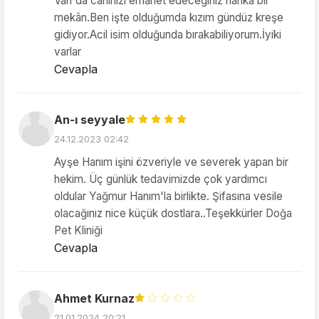
Van'da canınızı emanet edeceğiniz harika bir
mekân.Ben işte olduğumda kızım gündüz kreşe
gidiyor.Acil isim olduğunda bırakabiliyorum.İyiki
varlar
Cevapla
An-ı seyyale
24.12.2023 02:42
Ayşe Hanım işini özveriyle ve severek yapan bir
hekim. Üç günlük tedavimizde çok yardımcı
oldular Yağmur Hanım'la birlikte. Şifasına vesile
olacağınız nice küçük dostlara..Teşekkürler Doğa
Pet Kliniği
Cevapla
Ahmet Kurnaz
21.01.2024 20:21