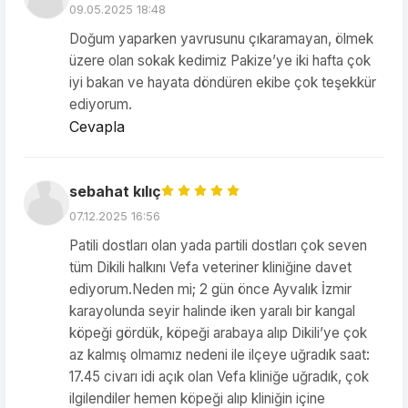
09.05.2025 18:48
Doğum yaparken yavrusunu çıkaramayan, ölmek
üzere olan sokak kedimiz Pakize’ye iki hafta çok
iyi bakan ve hayata döndüren ekibe çok teşekkür
ediyorum.
Cevapla
sebahat kılıç
07.12.2025 16:56
Patili dostları olan yada partili dostları çok seven
tüm Dikili halkını Vefa veteriner kliniğine davet
ediyorum.Neden mi; 2 gün önce Ayvalık İzmir
karayolunda seyir halinde iken yaralı bir kangal
köpeği gördük, köpeği arabaya alıp Dikili’ye çok
az kalmış olmamız nedeni ile ilçeye uğradık saat:
17.45 civarı idi açık olan Vefa kliniğe uğradık, çok
ilgilendiler hemen köpeği alıp kliniğin içine