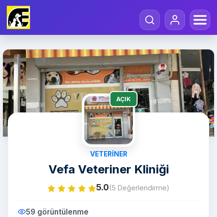
AÇIK
VETERINER
Vefa Veteriner Kliniği
5.0
(5 Değerlendirme)
59 görüntülenme