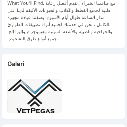
What You'll Find. مع طاقمنا الخبراء ، نقدم أفضل رعاية
طبية لجميع القطط والكلاب والحيوانات الأليفة لدينا على
مدار الساعة طوال أيام الأسبوع. بصفتنا عيادة مجهزة
بالكامل ، نحن في خدمتك لجميع أنواع تطبيقات الطوارئ
والجراحية والطبية والأشعة السينية وهيموجرام وإليزا إلخ.
جميع أنواع طرق التشخيص..
Galeri