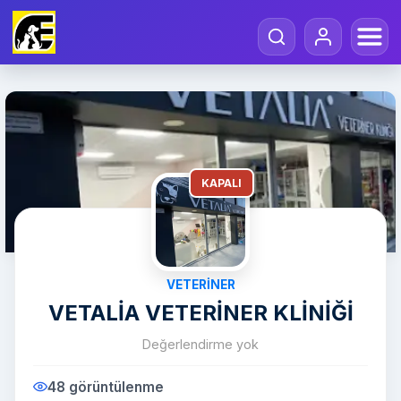
KAPALI
VETERINER
VETALİA VETERİNER KLİNİĞİ
Değerlendirme yok
48 görüntülenme