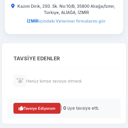
Kazım Dirik, 293. Sk. No:10/B, 35800 Aliağa/İzmir,
Türkiye, ALİAĞA, İZMİR
İZMİR
içindeki Veteriner firmalarını gör
TAVSIYE EDENLER
Henüz kimse tavsiye etmedi.
|
0
üye tavsiye etti.
Tavsiye Ediyorum