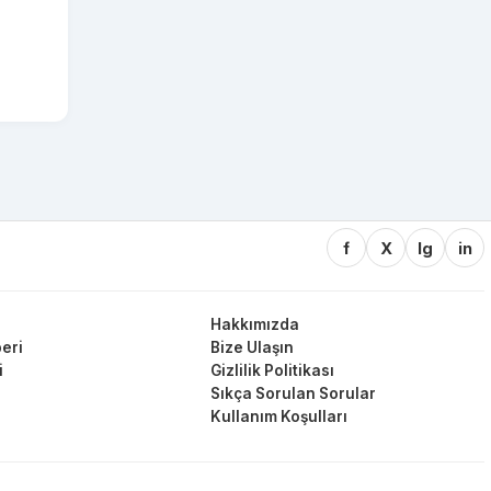
f
X
Ig
in
Hakkımızda
eri
Bize Ulaşın
i
Gizlilik Politikası
Sıkça Sorulan Sorular
Kullanım Koşulları