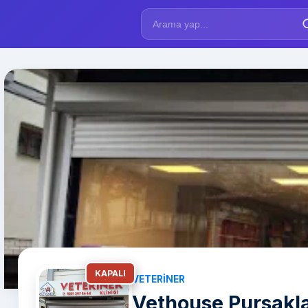
KAPALI
VETERINER
Vethouse Pursaklar