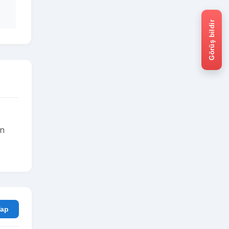
Görüş bildir
in
rum Yap