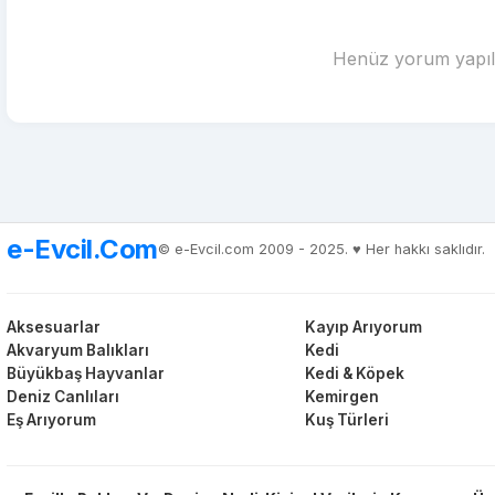
Henüz yorum yapılm
e-Evcil.Com
© e-Evcil.com 2009 - 2025. ♥️ Her hakkı saklıdır.
Aksesuarlar
Kayıp Arıyorum
Akvaryum Balıkları
Kedi
Büyükbaş Hayvanlar
Kedi & Köpek
Deniz Canlıları
Kemirgen
Eş Arıyorum
Kuş Türleri