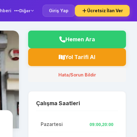
hberi
Giriş Yap
Ücretsiz İlan Ver
Diğer
Hemen Ara
Yol Tarifi Al
Hata/Sorun Bildir
Çalışma Saatleri
Pazartesi
09:00,20:00