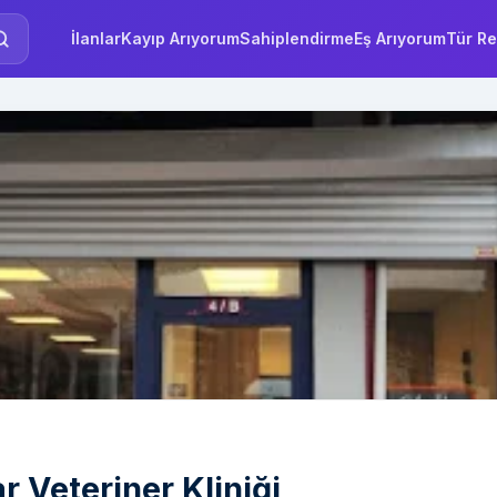
İlanlar
Kayıp Arıyorum
Sahiplendirme
Eş Arıyorum
Tür Re
 Veteriner Kliniği