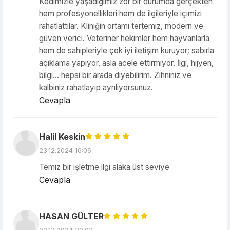
Kedimizle yaşadığımız zor bir durumda gerçekten
hem profesyonellikleri hem de ilgileriyle içimizi
rahatlattılar. Kliniğin ortamı tertemiz, modern ve
güven verici. Veteriner hekimler hem hayvanlarla
hem de sahipleriyle çok iyi iletişim kuruyor; sabırla
açıklama yapıyor, asla acele ettirmiyor. İlgi, hijyen,
bilgi… hepsi bir arada diyebilirim. Zihniniz ve
kalbiniz rahatlayıp ayrılıyorsunuz.
Cevapla
Halil Keskin
23.12.2024 16:06
Temiz bir işletme ilgi alaka üst seviye
Cevapla
HASAN GÜLTER