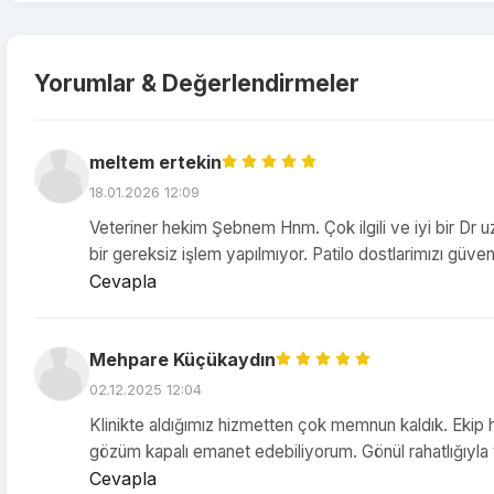
Yorumlar & Değerlendirmeler
meltem ertekin
18.01.2026 12:09
Veteriner hekim Şebnem Hnm. Çok ilgili ve iyi bir Dr uz
bir gereksiz işlem yapılmıyor. Patilo dostlarimızı gü
Cevapla
Mehpare Küçükaydın
02.12.2025 12:04
Klinikte aldığımız hizmetten çok memnun kaldık. Ekip h
gözüm kapalı emanet edebiliyorum. Gönül rahatlığıyla te
Cevapla