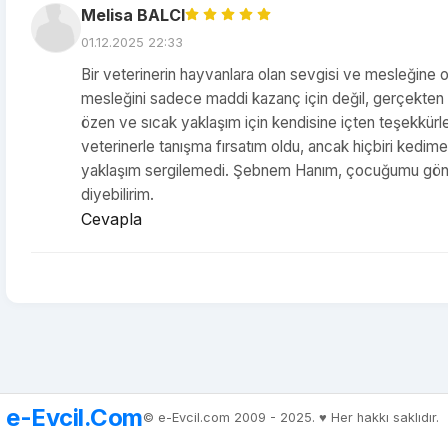
Melisa BALCI
01.12.2025 22:33
Bir veterinerin hayvanlara olan sevgisi ve mesleğine 
mesleğini sadece maddi kazanç için değil, gerçekten ha
özen ve sıcak yaklaşım için kendisine içten teşekkürle
veterinerle tanışma fırsatım oldu, ancak hiçbiri kedim
yaklaşım sergilemedi. Şebnem Hanım, çocuğumu gönül ra
diyebilirim.
Cevapla
e-Evcil.Com
© e-Evcil.com 2009 - 2025. ♥️ Her hakkı saklıdır.