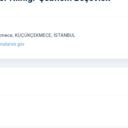
kçekmece, KÜÇÜKÇEKMECE, İSTANBUL
malarını gör