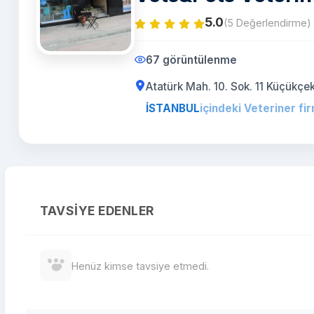
5.0
(5 Değerlendirme)
67 görüntülenme
Atatürk Mah. 10. Sok. 11 Küçü
İSTANBUL
içindeki Veteriner fir
TAVSIYE EDENLER
Henüz kimse tavsiye etmedi.