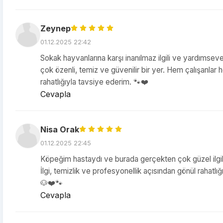
Zeynep
01.12.2025 22:42
Sokak hayvanlarına karşı inanılmaz ilgili ve yardımseve
çok özenli, temiz ve güvenilir bir yer. Hem çalışanla
rahatlığıyla tavsiye ederim. 🐾❤️
Cevapla
Nisa Orak
01.12.2025 22:45
Köpeğim hastaydı ve burada gerçekten çok güzel ilgile
İlgi, temizlik ve profesyonellik açısından gönül rahatl
🐶❤️🐾
Cevapla