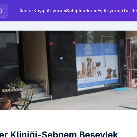
İlanlar
Kayıp Arıyorum
Sahiplendirme
Eş Arıyorum
Tür Re
er Kliniği-Şebnem Beşevlek