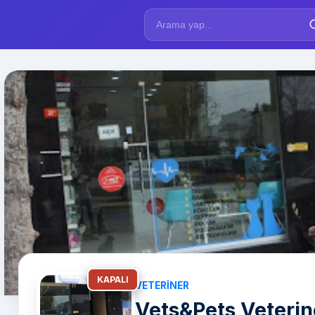
KAPALI
VETERINER
Vets&Pets Veterin