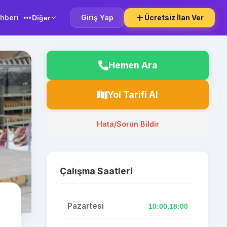
hberi
Giriş Yap
Ücretsiz İlan Ver
Diğer
Hemen Ara
Yol Tarifi Al
Hata/Sorun Bildir
Çalışma Saatleri
Pazartesi
10:00,18:00