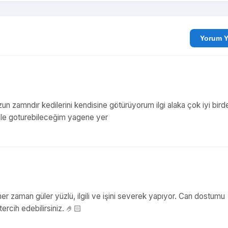
Yo
un zamndır kedilerini kendisine götürüyorum ilgi alaka çok iyi bird
venle goturebileceğim yagene yer
er zaman güler yüzlü, ilgili ve işini severek yapıyor. Can dostumu
rcih edebilirsiniz. 🤌🏻