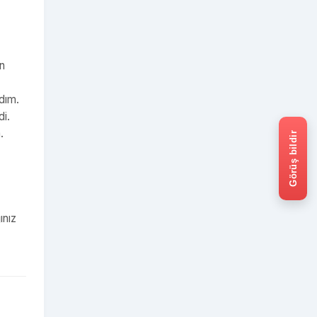
ün
adım.
di.
.
Görüş bildir
ınız