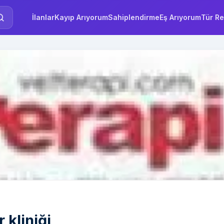
İlanlar
Kayıp Arıyorum
Sahiplendirme
Eş Arıyorum
Tür Re
 kliniği