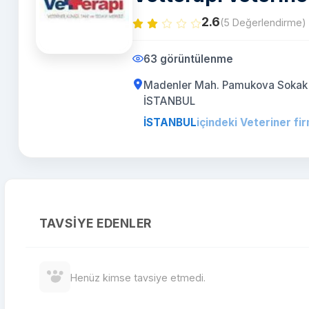
2.6
(5 Değerlendirme)
63 görüntülenme
Madenler Mah. Pamukova Sokak A
İSTANBUL
İSTANBUL
içindeki Veteriner fir
TAVSIYE EDENLER
Henüz kimse tavsiye etmedi.