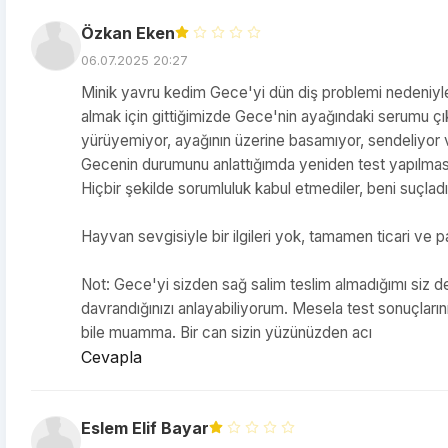
Özkan Eken
06.07.2025 20:27
Minik yavru kedim Gece'yi dün diş problemi nedeniyle 
almak için gittiğimizde Gece'nin ayağındaki serumu çık
yürüyemiyor, ayağının üzerine basamıyor, sendeliyor ve
Gecenin durumunu anlattığımda yeniden test yapılması 
Hiçbir şekilde sorumluluk kabul etmediler, beni suçladıl
Hayvan sevgisiyle bir ilgileri yok, tamamen ticari ve p
Not: Gece'yi sizden sağ salim teslim almadığımı siz de
davrandığınızı anlayabiliyorum. Mesela test sonuçlarını
bile muamma. Bir can sizin yüzünüzden acı
Cevapla
Eslem Elif Bayar