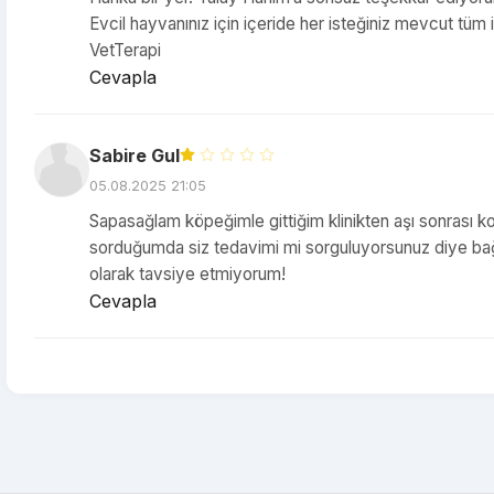
Evcil hayvanınız için içeride her isteğiniz mevcut tüm i
VetTerapi
Cevapla
Sabire Gul
05.08.2025 21:05
Sapasağlam köpeğimle gittiğim klinikten aşı sonrası k
sorduğumda siz tedavimi mi sorguluyorsunuz diye bağırm
olarak tavsiye etmiyorum!
Cevapla