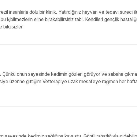
il insanlarla dolu bir klinik. Yatırdığınız hayvan ve tedavi süreci ile 
u işbilmezlerin eline bırakabilirsiniz tabi. Kendileri gençlik hastalığı
bilgisizler.
. Çünkü onun sayesinde kedimin gözleri görüyor ve sabaha çıkm
siye üzerine gittiğim Vetterapiye uzak mesafeye rağmen her haft
 sayesinde kedimiz sağlığına kavuştu. Gönül rahatlığıyla gidebilirs