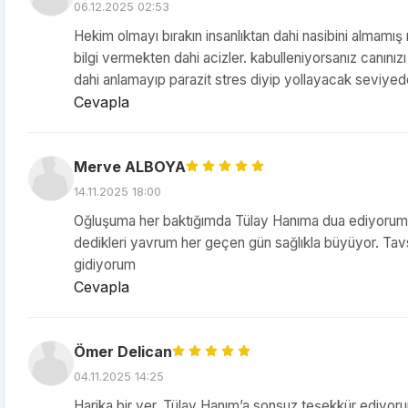
06.12.2025 02:53
Hekim olmayı bırakın insanlıktan dahi nasibini almamış rez
bilgi vermekten dahi acizler. kabulleniyorsanız canınızı b
dahi anlamayıp parazit stres diyip yollayacak seviyede 
Cevapla
Merve ALBOYA
14.11.2025 18:00
Oğluşuma her baktığımda Tülay Hanıma dua ediyorum
dedikleri yavrum her geçen gün sağlıkla büyüyor. Tav
gidiyorum
Cevapla
Ömer Delican
04.11.2025 14:25
Harika bir yer. Tülay Hanım’a sonsuz teşekkür ediyorum