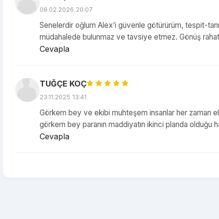
08.02.2026 20:07
Senelerdir oğlum Alex’i güvenle götürürüm, tespit-ta
müdahalede bulunmaz ve tavsiye etmez. Gönüş rahatlığı
Cevapla
TUĞÇE KOÇ
23.11.2025 13:41
Görkem bey ve ekibi muhteşem insanlar her zaman elin
görkem bey paranın maddiyatın ikinci planda olduğu hayv
Cevapla