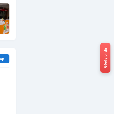
Görüş bildir
rum Yap