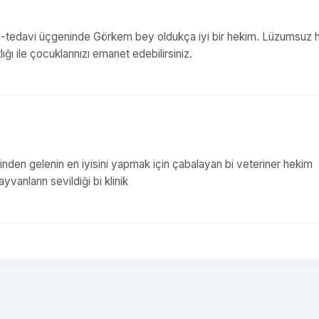
nı-tedavi üçgeninde Görkem bey oldukça iyi bir hekim. Lüzumsuz h
 ile çocuklarınızı emanet edebilirsiniz.
den gelenin en iyisini yapmak için çabalayan bi veteriner hekim
anların sevildiği bi klinik