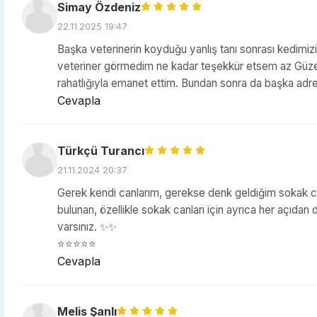
Simay Özdeniz
22.11.2025 19:47
Başka veterinerin koyduğu yanlış tanı sonrası kedimiz
veteriner görmedim ne kadar teşekkür etsem az Güz
rahatlığıyla emanet ettim. Bundan sonra da başka a
Cevapla
Türkçü Turancı
21.11.2024 20:37
Gerek kendi canlarım, gerekse denk geldiğim sokak canl
bulunan, özellikle sokak canları için ayrıca her açıd
varsınız. ✨✨
⭐⭐⭐⭐⭐
Cevapla
Melis Şanlı