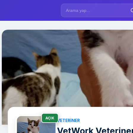
AÇIK
VETERINER
VetWork Veteriner