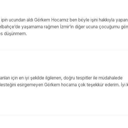
i ipin ucundan aldı Görkem Hocamız ben böyle işini hakkıyla yapan
elbahçe’de yaşamama rağmen İzmir’in diğer ucuna çocuğumu gön
dres düşünmem.
arı için en iyi şekilde ilgilenen, doğru tespitler ile müdahalede
an desteğini esirgemeyen Görkem hocama çok teşekkür ederim. İyi k