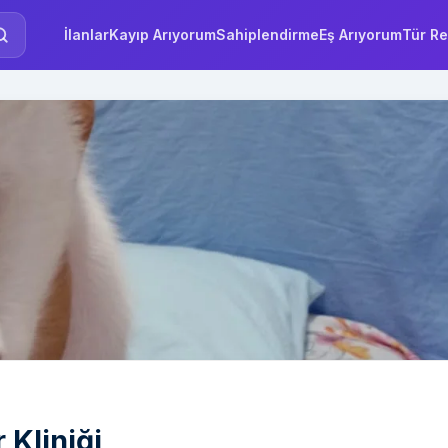
İlanlar
Kayıp Arıyorum
Sahiplendirme
Eş Arıyorum
Tür Re
 Kliniği