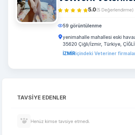
5.0
(5 Değerlendirme)
59 görüntülenme
yenimahalle mahallesi eski havaal
35620 Çiğli/İzmir, Türkiye, ÇİĞLİ
İZMİR
içindeki Veteriner firmala
TAVSIYE EDENLER
Henüz kimse tavsiye etmedi.