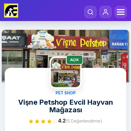
AÇIK
PET SHOP
Vişne Petshop Evcil Hayvan
Mağazası
4.2
(5 Değerlendirme)