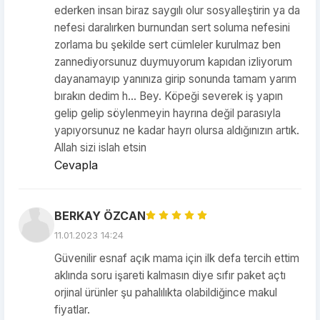
ederken insan biraz saygılı olur sosyalleştirin ya da
nefesi daralırken burnundan sert soluma nefesini
zorlama bu şekilde sert cümleler kurulmaz ben
zannediyorsunuz duymuyorum kapıdan izliyorum
dayanamayıp yanınıza girip sonunda tamam yarım
bırakın dedim h... Bey. Köpeği severek iş yapın
gelip gelip söylenmeyin hayrına değil parasıyla
yapıyorsunuz ne kadar hayrı olursa aldığınızın artık.
Allah sizi islah etsin
Cevapla
BERKAY ÖZCAN
11.01.2023 14:24
Güvenilir esnaf açık mama için ilk defa tercih ettim
aklında soru işareti kalmasın diye sıfır paket açtı
orjinal ürünler şu pahalılıkta olabildiğince makul
fiyatlar.