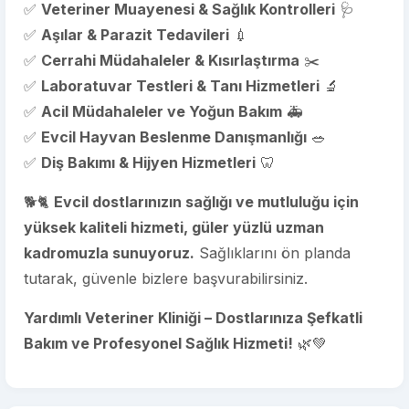
✅
Veteriner Muayenesi & Sağlık Kontrolleri
🩺
✅
Aşılar & Parazit Tedavileri
💉
✅
Cerrahi Müdahaleler & Kısırlaştırma
✂️
✅
Laboratuvar Testleri & Tanı Hizmetleri
🔬
✅
Acil Müdahaleler ve Yoğun Bakım
🚑
✅
Evcil Hayvan Beslenme Danışmanlığı
🥗
✅
Diş Bakımı & Hijyen Hizmetleri
🦷
🐕🐈
Evcil dostlarınızın sağlığı ve mutluluğu için
yüksek kaliteli hizmeti, güler yüzlü uzman
kadromuzla sunuyoruz.
Sağlıklarını ön planda
tutarak, güvenle bizlere başvurabilirsiniz.
Yardımlı Veteriner Kliniği – Dostlarınıza Şefkatli
Bakım ve Profesyonel Sağlık Hizmeti!
🌿💚