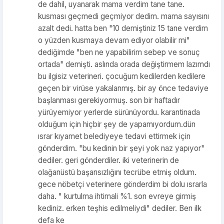
de dahil, uyanarak mama verdim tane tane.
kusması geçmedi geçmiyor dedim. mama sayısını
azalt dedi. hatta ben "10 demiştiniz 15 tane verdim
o yüzden kusmaya devam ediyor olabilir mi"
dediğimde "ben ne yapabilirim sebep ve sonuç
ortada" demişti. aslında orada değiştirmem lazımdı
bu ilgisiz veterineri. çocuğum kedilerden kedilere
geçen bir virüse yakalanmış. bir ay önce tedaviye
başlanması gerekiyormuş. son bir haftadır
yürüyemiyor yerlerde sürünüyordu. karantinada
olduğum için hiçbir şey de yapamıyordum.dün
ısrar kıyamet belediyeye tedavi ettirmek için
gönderdim. "bu kedinin bir şeyi yok naz yapıyor"
dediler. geri gönderdiler. iki veterinerin de
olağanüstü başarısızlığını tecrübe etmiş oldum.
gece nöbetçi veterinere gönderdim bi dolu ısrarla
daha. " kurtulma ihtimali %1. son evreye girmiş
kediniz. erken teşhis edilmeliydi" dediler. Ben ilk
defa ke