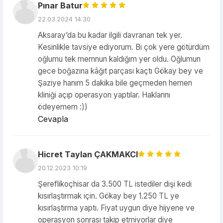
Pınar Batur
22.03.2024 14:30
Aksaray’da bu kadar ilgili davranan tek yer.
Kesinlikle tavsiye ediyorum. Bi çok yere götürdüm
oğlumu tek memnun kaldığım yer oldu. Oğlumun
gece boğazına kâğıt parçası kaçtı Gökay bey ve
Şaziye hanım 5 dakika bile geçmeden hemen
kliniği açıp operasyon yaptılar. Haklarını
ödeyemem :))
Cevapla
Hicret Taylan ÇAKMAKCI
20.12.2023 10:19
Şereflikoçhisar da 3.500 TL istediler dişi kedi
kısırlaştırmak için. Gökay bey 1.250 TL ye
kısırlaştırma yaptı. Fiyat uygun diye hijyene ve
operasyon sonrası takip etmiyorlar diye