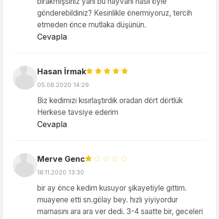
bırakmışsınız yani bu hayvanı nasıl öyle
gönderebildiniz? Kesinlikle önermiyoruz, tercih
etmeden önce mutlaka düşünün.
Cevapla
Hasan İrmak
05.08.2020 14:29
Biz kedimizi kısırlaştırdık oradan dört dörtlük
Herkese tavsiye ederim
Cevapla
Merve Genc
18.11.2020 13:30
bir ay önce kedim kusuyor şikayetiyle gittim.
muayene etti sn.gölay bey. hızlı yiyiyordur
mamasını ara ara ver dedi. 3-4 saatte bir, geceleri