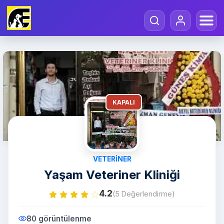
KAPALI
VETERINER
Yaşam Veteriner Kliniği
4.2
(5 Değerlendirme)
80 görüntülenme