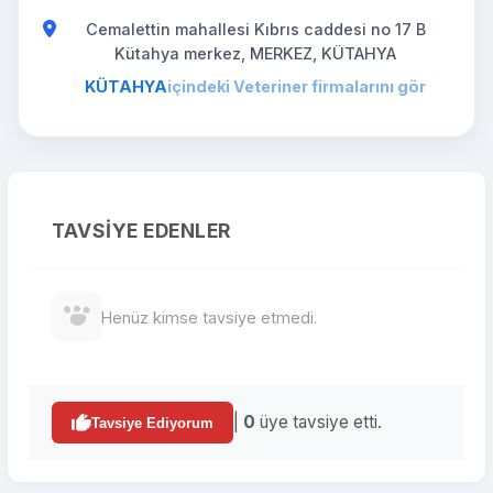
Cemalettin mahallesi Kıbrıs caddesi no 17 B
Kütahya merkez, MERKEZ, KÜTAHYA
KÜTAHYA
içindeki Veteriner firmalarını gör
TAVSIYE EDENLER
Henüz kimse tavsiye etmedi.
|
0
üye tavsiye etti.
Tavsiye Ediyorum