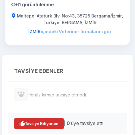
61 görüntülenme
Maltepe, Atatürk Blv. No:43, 35725 Bergama/İzmir,
Türkiye, BERGAMA, İZMİR
İZMİR
içindeki Veteriner firmalarını gör
TAVSIYE EDENLER
Henüz kimse tavsiye etmedi.
|
0
üye tavsiye etti.
Tavsiye Ediyorum