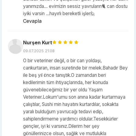
yanımızda... evimizin sessiz yavruların🐈 can dostu
iyiki varsin ...hayırlı bereketli işler🙋
Cevapla
Nurşen Kurt
09.07.2025 21:08
O bir veteriner değil, o bir can yoldaşı,
cankurtaran, insan suretinde bir melek.Bahadır Bey
ile beş yıl önce tanıştık.O zamandan beri
kedilerimin tüm ihtiyaçlarında, her konuda
güvenebileceğimiz bir yer oldu Yaşam
Veteriner.Lokum'umu son anına kadar kurtarmaya
çalıştılar, Sushi min hayatını kurtardılar, sokakta
yaralı bulduğum yavrucağı tedavi edip,
sahiplendirmeme yardımcı oldular.Tesekkürler
gençler, iyi ki varsınız.Dilerim her şey
gönüllerinizce olsun, sağlık ve mutlulukla