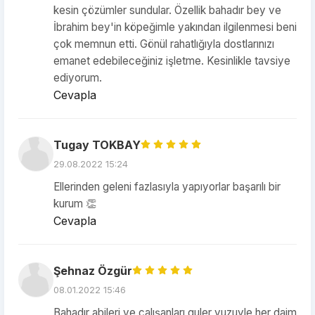
kesin çözümler sundular. Özellik bahadır bey ve
İbrahim bey'in köpeğimle yakından ilgilenmesi beni
çok memnun etti. Gönül rahatlığıyla dostlarınızı
emanet edebileceğiniz işletme. Kesinlikle tavsiye
ediyorum.
Cevapla
Tugay TOKBAY
29.08.2022 15:24
Ellerinden geleni fazlasıyla yapıyorlar başarılı bir
kurum 👏
Cevapla
Şehnaz Özgür
08.01.2022 15:46
Bahadır abileri ve çalışanları guler yuzuyle her daim