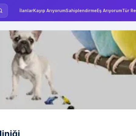
İlanlar
Kayıp Arıyorum
Sahiplendirme
Eş Arıyorum
Tür Re
iniği