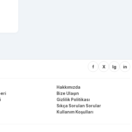
f
X
Ig
in
Hakkımızda
eri
Bize Ulaşın
i
Gizlilik Politikası
Sıkça Sorulan Sorular
Kullanım Koşulları