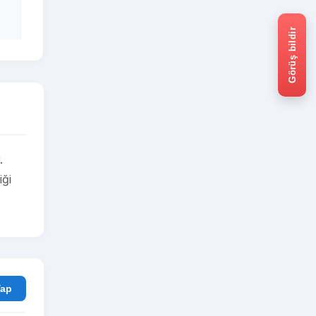
Görüş bildir
.
iği
rum Yap