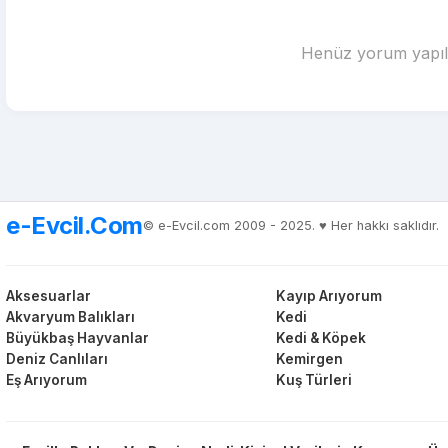
Henüz yorum yapılm
e-Evcil.Com
© e-Evcil.com 2009 - 2025. ♥️ Her hakkı saklıdır.
Aksesuarlar
Kayıp Arıyorum
Akvaryum Balıkları
Kedi
Büyükbaş Hayvanlar
Kedi & Köpek
Deniz Canlıları
Kemirgen
Eş Arıyorum
Kuş Türleri