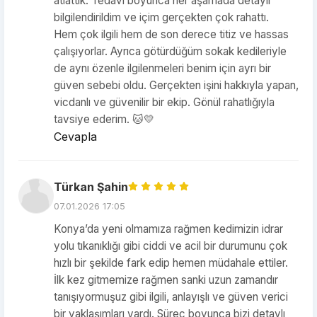
atlattık. Tedavi boyunca her aşamada detaylı
bilgilendirildim ve içim gerçekten çok rahattı.
Hem çok ilgili hem de son derece titiz ve hassas
çalışıyorlar. Ayrıca götürdüğüm sokak kedileriyle
de aynı özenle ilgilenmeleri benim için ayrı bir
güven sebebi oldu. Gerçekten işini hakkıyla yapan,
vicdanlı ve güvenilir bir ekip. Gönül rahatlığıyla
tavsiye ederim. 🐱💛
Cevapla
Türkan Şahin
07.01.2026 17:05
Konya’da yeni olmamıza rağmen kedimizin idrar
yolu tıkanıklığı gibi ciddi ve acil bir durumunu çok
hızlı bir şekilde fark edip hemen müdahale ettiler.
İlk kez gitmemize rağmen sanki uzun zamandır
tanışıyormuşuz gibi ilgili, anlayışlı ve güven verici
bir yaklaşımları vardı. Süreç boyunca bizi detaylı