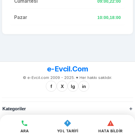
Cumartesi
09:00,22:00
Pazar
10:00,18:00
e-Evcil.Com
© e-Evcil.com 2009 - 2025. ♥️ Her hakkı saklıdır.
f
X
Ig
in
Kategoriler
Kurumsal
ARA
YOL TARİFİ
HATA BİLDİR