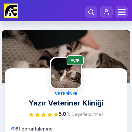
AÇIK
VETERINER
Yazır Veteriner Kliniği
5.0
(5 Değerlendirme)
61 görüntülenme