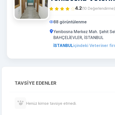
4.2
(10 Değerlendirme
88 görüntülenme
Yenibosna Merkez Mah. Şehit Sel
BAHÇELİEVLER, İSTANBUL
İSTANBUL
içindeki Veteriner fir
TAVSIYE EDENLER
Henüz kimse tavsiye etmedi.