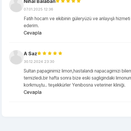
Nihal Balaban
07.01.2025 12:36
Fatih hocam ve ekibinin güleryüzü ve anlayışlı hizmeti y
ederim.
Cevapla
A Saz
30.12.2024 23:30
Sultan papaginimiz limon,hastalandı napacagimizi bilem
temizledi.bir hafta sonra bize eski sagligindaki limo
korkmuştu.. teşekkürler Yenibosna veteriner kliniği.
Cevapla