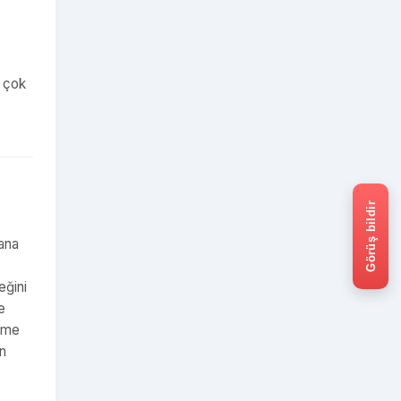
a çok
Görüş bildir
şana
eğini
e
dime
an