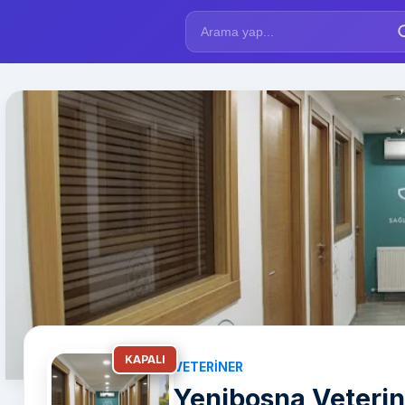
KAPALI
VETERINER
Yenibosna Veterine