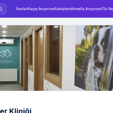
İlanlar
Kayıp Arıyorum
Sahiplendirme
Eş Arıyorum
Tür Re
r Kliniği