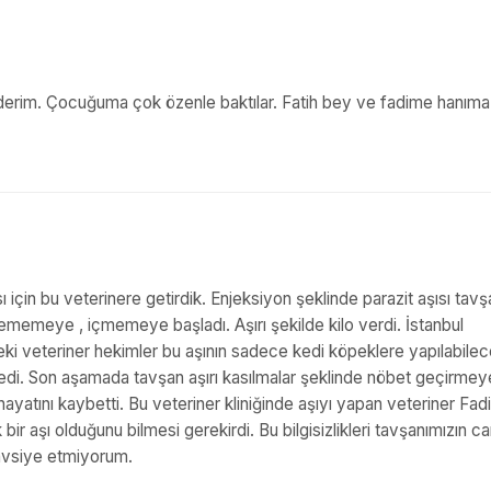
 ederim. Çocuğuma çok özenle baktılar. Fatih bey ve fadime hanım
sı için bu veterinere getirdik. Enjeksiyon şeklinde parazit aşısı tav
yememeye , içmemeye başladı. Aşırı şekilde kilo verdi. İstanbul
i veteriner hekimler bu aşının sadece kedi köpeklere yapılabilec
ledi. Son aşamada tavşan aşırı kasılmalar şeklinde nöbet geçirmey
atını kaybetti. Bu veteriner kliniğinde aşıyı yapan veteriner Fa
ir aşı olduğunu bilmesi gerekirdi. Bu bilgisizlikleri tavşanımızın c
avsiye etmiyorum.