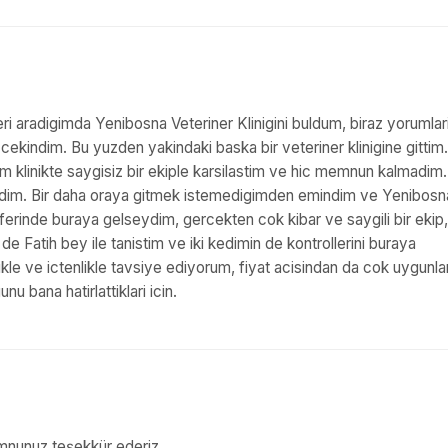
ri aradigimda Yenibosna Veteriner Klinigini buldum, biraz yorumlar
ekindim. Bu yuzden yakindaki baska bir veteriner klinigine gittim.
im klinikte saygisiz bir ekiple karsilastim ve hic memnun kalmadim.
landim. Bir daha oraya gitmek istemedigimden emindim ve Yenibosn
ferinde buraya gelseydim, gercekten cok kibar ve saygili bir ekip,
de Fatih bey ile tanistim ve iki kedimin de kontrollerini buraya
le ve ictenlikle tavsiye ediyorum, fiyat acisindan da cok uygunlar
u bana hatirlattiklari icin.
emnunuz teşekkür ederiz