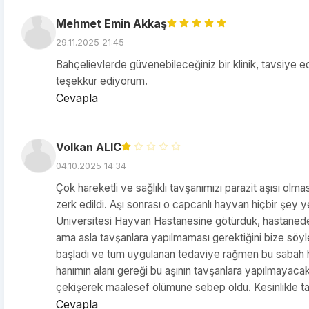
Mehmet Emin Akkaş
29.11.2025 21:45
Bahçelievlerde güvenebileceğiniz bir klinik, tavsiye
teşekkür ediyorum.
Cevapla
Volkan ALIC
04.10.2025 14:34
Çok hareketli ve sağlıklı tavşanımızı parazit aşısı olma
zerk edildi. Aşı sonrası o capcanlı hayvan hiçbir şey 
Üniversitesi Hayvan Hastanesine götürdük, hastanedek
ama asla tavşanlara yapılmaması gerektiğini bize söy
başladı ve tüm uygulanan tedaviye rağmen bu sabah hay
hanımın alanı gereği bu aşının tavşanlara yapılmayacak b
çekişerek maalesef ölümüne sebep oldu. Kesinlikle t
Cevapla