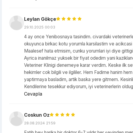
Leylan Gökçe
29.10.2025 00:03
4 ay once Yenibosnaya tasindim. civardaki veterinerle
okuyunca birkac kotu yorumla karsilastim ve acikcasi c
Maalesef hata etmisim, cunku yorumlari iyi diye gittig
Ayrica inanilmaz yuksek bir fiyat odedim yani kazik
Veteriner Klinigi denemeye karar verdim. Keske ilk se
hekimler cok bilgili ve ilgililer. Hem Fadime hanim hem 
yaptirmaya basladim, artik baska yere gitmem. Kesinlik
Kendilerine tesekkur ediyorum, iyi veterinerlerin oldugun
Cevapla
Coskun Oz
28.08.2024 21:59
Fatih bey harika bir doktor 6-7 yıldır her şeyinden m