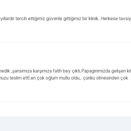
ıllardır tercih ettiğimiz güvenle gittiğimiz bir klinik. Herkese tavsi
edik ,şansımıza karşımıza fatih bey çıktı.Papaginimizda gelişen kit
numuzu teslim ettİ.en çok oğlum mutlu oldu.. çünkü olmesinden çok