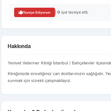
|
0
üye tavsiye etti.
Tavsiye Ediyorum
Hakkında
Yenivet Veteriner Kliniği İstanbul / Bahçelievler ilçesin
Kliniğimizde önceliğimiz can dostlarımızın sağlığıdır. Yen
sunmak için sürekli çalışmaktayız.