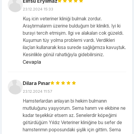
Elifsu Eryılmaz
23.12.2024 15:33
Kuş icin veteriner kliniği bulmak zordur.
Araştırmalarım üzerine bulduğum bir klinikti. Iyi ki
burayi tercih etmişim. Ilgi ve alakaları cok güzeldi.
Kuşumun tüy yolma problemi vardı. Verdikleri
ilaçları kullanarak kısa surede sağlığımıza kavuştuk.
Kesinlikle gönül rahatlığıyla gidebilirsiniz.
Cevapla
Dilara Pınar
23.12.2024 11:57
Hamsterlardan anlayan bi hekim bulmanın
mutluluğunu yaşıyorum. Sema hanım ve ekibine ne
kadar teşekkür etsem az. Senelerdir köpeğimi
götürdüğüm Yıldız Veteriner kliniğine bu sefer de
hamsterımın poposundaki şişlik için gittim. Sema