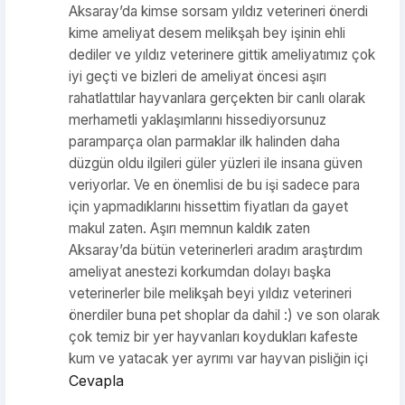
Aksaray’da kimse sorsam yıldız veterineri önerdi
kime ameliyat desem melikşah bey işinin ehli
dediler ve yıldız veterinere gittik ameliyatımız çok
iyi geçti ve bizleri de ameliyat öncesi aşırı
rahatlattılar hayvanlara gerçekten bir canlı olarak
merhametli yaklaşımlarını hissediyorsunuz
paramparça olan parmaklar ilk halinden daha
düzgün oldu ilgileri güler yüzleri ile insana güven
veriyorlar. Ve en önemlisi de bu işi sadece para
için yapmadıklarını hissettim fiyatları da gayet
makul zaten. Aşırı memnun kaldık zaten
Aksaray’da bütün veterinerleri aradım araştırdım
ameliyat anestezi korkumdan dolayı başka
veterinerler bile melikşah beyi yıldız veterineri
önerdiler buna pet shoplar da dahil :) ve son olarak
çok temiz bir yer hayvanları koydukları kafeste
kum ve yatacak yer ayrımı var hayvan pisliğin içi
Cevapla