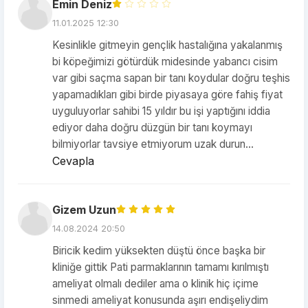
Emin Deniz
11.01.2025 12:30
Kesinlikle gitmeyin gençlik hastalığına yakalanmış
bi köpeğimizi götürdük midesinde yabancı cisim
var gibi saçma sapan bir tanı koydular doğru teşhis
yapamadıkları gibi birde piyasaya göre fahiş fiyat
uyguluyorlar sahibi 15 yıldır bu işi yaptığını iddia
ediyor daha doğru düzgün bir tanı koymayı
bilmiyorlar tavsiye etmiyorum uzak durun…
Cevapla
Gizem Uzun
14.08.2024 20:50
Biricik kedim yüksekten düştü önce başka bir
kliniğe gittik Pati parmaklarının tamamı kırılmıştı
ameliyat olmalı dediler ama o klinik hiç içime
sinmedi ameliyat konusunda aşırı endişeliydim