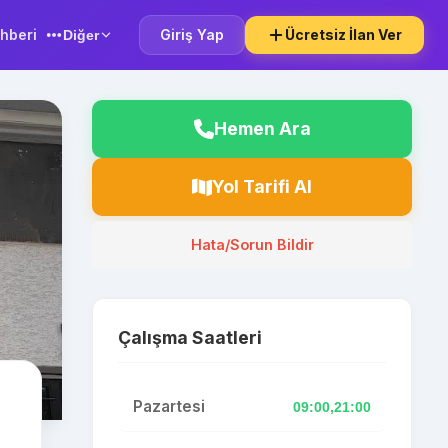
hberi
Giriş Yap
Ücretsiz İlan Ver
Diğer
Hemen Ara
Yol Tarifi Al
Hata/Sorun Bildir
Çalışma Saatleri
Pazartesi
09:00,21:00