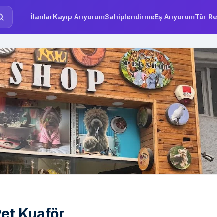
İlanlar
Kayıp Arıyorum
Sahiplendirme
Eş Arıyorum
Tür Re
Pet Kuaför