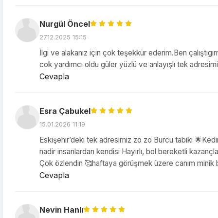
Nurgül Öncel
27.12.2025 15:15
İlgi ve alakanız için çok teşekkür ederim.Ben çalıştıg
cok yardımcı oldu güler yüzlü ve anlayışlı tek adresim
Cevapla
Esra Çabukel
15.01.2026 11:19
Eskişehir’deki tek adresimiz zo zo Burcu tabiki 🌟Kedim
nadir insanlardan kendisi Hayırlı, bol bereketli kazançla
Çok özlendin 🥰haftaya görüşmek üzere canım minik bi 
Cevapla
Nevin Hanlı