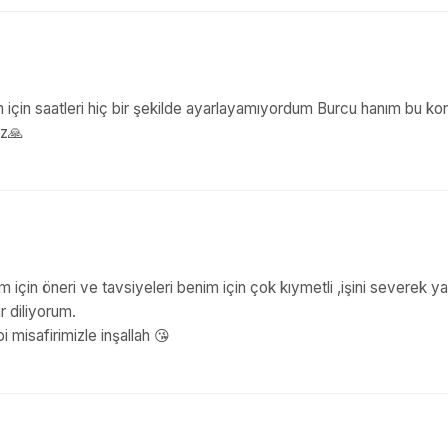
ım için saatleri hiç bir şekilde ayarlayamıyordum Burcu hanım bu k
iz🙏
 için öneri ve tavsiyeleri benim için çok kıymetli ,işini severek y
r diliyorum.
misafirimizle inşallah 😘