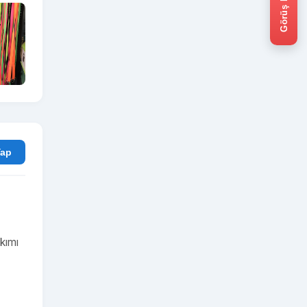
Görüş bildir
rum Yap
kımı