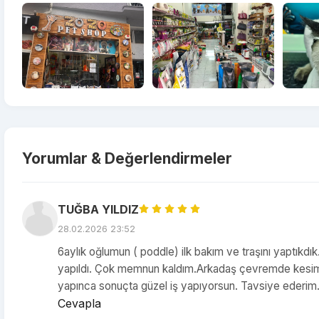
Yorumlar & Değerlendirmeler
TUĞBA YILDIZ
28.02.2026 23:52
6aylık oğlumun ( poddle) ilk bakım ve traşını yaptıkd
yapıldı. Çok memnun kaldım.Arkadaş çevremde kesimi
yapınca sonuçta güzel iş yapıyorsun. Tavsiye ederim
Cevapla