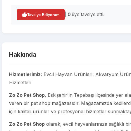
|
0
üye tavsiye etti.
Tavsiye Ediyorum
Hakkında
Hizmetlerimiz:
Evcil Hayvan Ürünleri, Akvaryum Ürünle
Hizmetleri
Zo Zo Pet Shop
, Eskişehir'in Tepebaşı ilçesinde yer al
veren bir pet shop mağazasıdır. Mağazamızda kedilerde
için kaliteli ürünler ve profesyonel hizmetler sunmaktay
Zo Zo Pet Shop
olarak, evcil hayvanlarınıza sağlıklı b