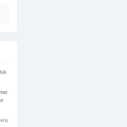
lük
zmet
ız
avru