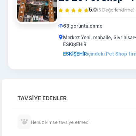
5.0
(5 Değerlendirme)
63 görüntülenme
Merkez Yeni, mahalle, Sivrihisar
ESKİŞEHİR
ESKİŞEHİR
içindeki Pet Shop fir
TAVSIYE EDENLER
Henüz kimse tavsiye etmedi.