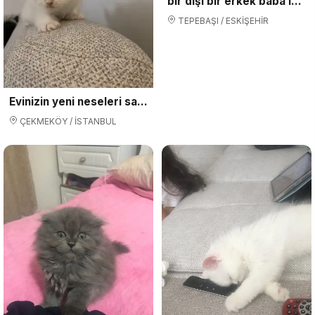
bir dişi bir erkek baba iran anne cinchilla yer eskişehir
TEPEBAŞI / ESKİŞEHİR
Evinizin yeni neseleri sahiplenmeyi bekliyo
ÇEKMEKÖY / İSTANBUL