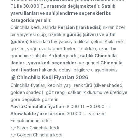
TL ile 30.000 TL arasında değişmektedir. Satılık
yavru ilanları ve sahiplendirme seçenekleri bu
kategoride yer alır.
Chinchilla kedi, aslında
Persian (İran kedisi)
ırkının özel
bir varyetesi olup, özellikle
gümüş (silver)
ve
altın
(golden)
tonlardaki tüy yapısıyla dikkat çeker. Açık renk
gözleri, yoğun ve kabarık tüyleri ile oldukça zarif bir
görünüme sahiptir. Bu kategoride,
satılık Chinchilla
ilanları
,
yavru kedi seçenekleri
ve güncel
Chinchilla
kedi fiyatları
hakkında detaylı bilgilere ulaşabilirsiniz.
💰 Chinchilla Kedi Fiyatları 2026
Chinchilla fiyatları; kedinin yaşı, renk türü (silver shaded,
golden shaded), göz rengi, safkanlık durumu ve üreticiye
göre değişiklik gösterir.
Yavru Chinchilla fiyatları:
8.000 TL – 30.000 TL
Show kalite / özel üretim:
30.000 TL ve üzeri
En çok aranan türler:
👉 Silver Chinchilla kedi
👉 Golden Chinchilla kedi