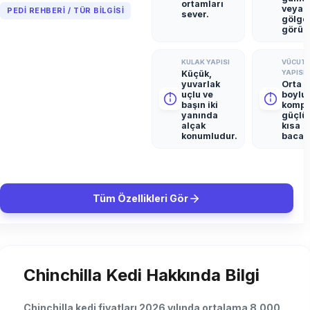
ortamları
veya a
PEDI REHBERI / TÜR BILGISI
sever.
gölgel
görün
KULAK YAPISI
VÜCUT
Küçük,
YAPISI
yuvarlak
Orta
uçlu ve
boylu,
başın iki
kompa
yanında
güçlü
alçak
kısa
konumludur.
bacakl
Tüm Özellikleri Gör
Chinchilla Kedi Hakkında Bilgi
Chinchilla kedi fiyatları 2026 yılında ortalama 8.000