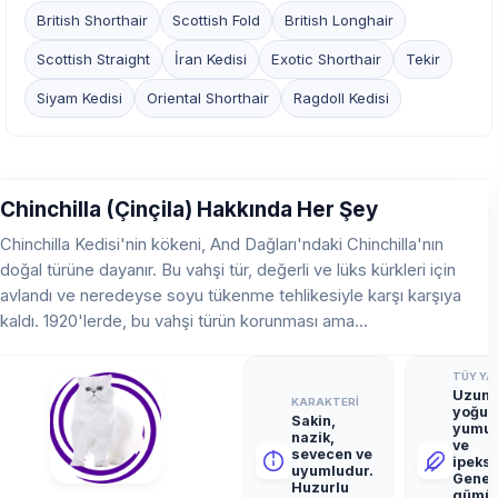
British Shorthair
Scottish Fold
British Longhair
Scottish Straight
İran Kedisi
Exotic Shorthair
Tekir
Siyam Kedisi
Oriental Shorthair
Ragdoll Kedisi
Chinchilla (Çinçila) Hakkında Her Şey
Chinchilla Kedisi'nin kökeni, And Dağları'ndaki Chinchilla'nın
doğal türüne dayanır. Bu vahşi tür, değerli ve lüks kürkleri için
avlandı ve neredeyse soyu tükenme tehlikesiyle karşı karşıya
kaldı. 1920'lerde, bu vahşi türün korunması ama...
TÜY YAP
Uzun,
KARAKTERI
yoğun
Sakin,
yumu
nazik,
ve
sevecen ve
ipeksi
uyumludur.
Genell
Huzurlu
gümü