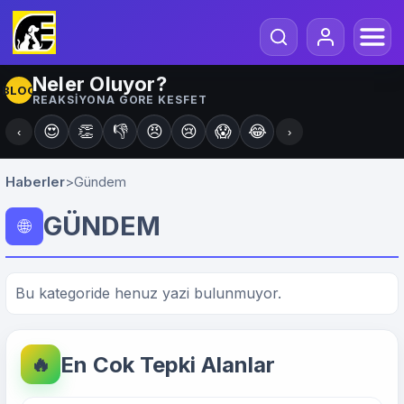
Neler Oluyor?
BLOG
REAKSIYONA GORE KESFET
😍
👏
👎
😠
😢
😱
😂
‹
›
Haberler
>
Gündem
GÜNDEM
🌐
Bu kategoride henuz yazi bulunmuyor.
En Cok Tepki Alanlar
🔥